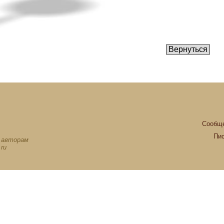
Сообще
Пи
х авторам
ru