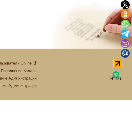
1
льзователи Online:
Пополнение баллов
ние Администрации
сьмо Администрации