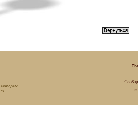
По
Сообще
х авторам
Пи
ru