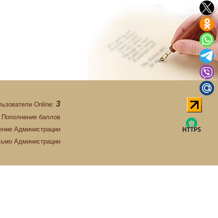
3
льзователи Online:
Пополнение баллов
ние Администрации
сьмо Администрации