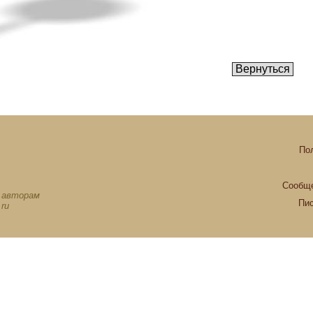
По
Сообще
х авторам
Пи
ru