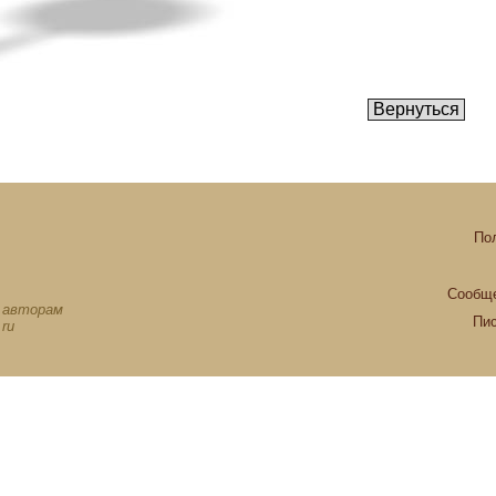
По
Сообще
х авторам
Пи
ru