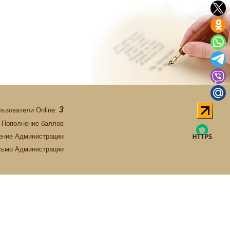
3
льзователи Online:
Пополнение баллов
ние Администрации
сьмо Администрации