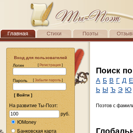
Главная
Стихи
Поэты
Отзыв
Вход для пользователей
Логин
[
Регистрация
]
Поиск по
А
Б
В
Г
Д
Пароль
[
Забыли пароль
]
Ь
Ы
Ъ
Э
Ю
На развитие Ты-Поэт:
Поэтов с фамил
руб.
ЮMoney
Глобаль
Банковская карта