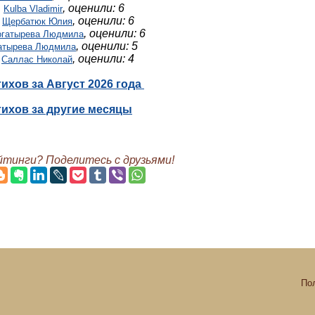
,
, оценили: 6
Kulba Vladimir
,
, оценили: 6
Щербатюк Юлия
, оценили: 6
огатырева Людмила
, оценили: 5
атырева Людмила
,
, оценили: 4
Саллас Николай
тихов за Август 2026 года
тихов за другие месяцы
тинги? Поделитесь с друзьями!
По