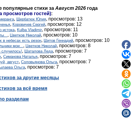
е популярные стихи за
Август 2026
года
та просмотров гостей)
:
,
, просмотров: 13
меранга
Щербатюк Юлия
,
, просмотров: 12
ченья
Коровичев Сергей
,
, просмотров: 11
о истока
Kulba Vladimir
,
, просмотров: 10
ты...
Цветков Николай
,
, просмотров: 10
х в небесах есть резон
Шитов Геннадий
,
, просмотров: 8
льчики мои...
Цветков Николай
,
, просмотров: 7
 случилось!
Шаталова Леда
,
, просмотров: 7
е
Симанова Наталья
,
, просмотров: 7
уй, август
Соловьянова Ольга
, просмотров: 7
ылаева Ольга
стихов за другие месяцы
стихов за всё время
по разделам