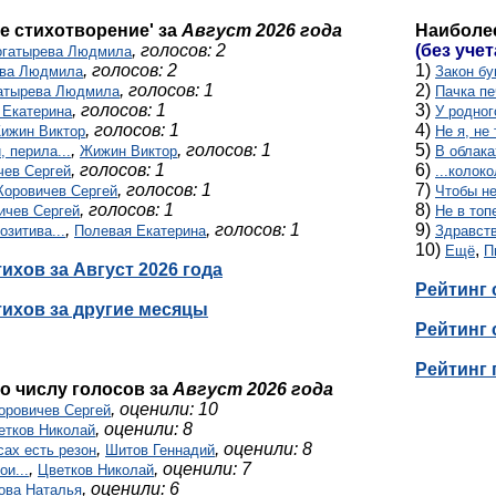
е стихотворение' за
Август 2026 года
Наиболе
, голосов: 2
(без уче
огатырева Людмила
, голосов: 2
1)
ева Людмила
Закон бу
, голосов: 1
2)
атырева Людмила
Пачка пе
, голосов: 1
3)
 Екатерина
У родног
, голосов: 1
4)
ижин Виктор
Не я, не 
,
, голосов: 1
5)
, перила...
Жижин Виктор
В облака
, голосов: 1
6)
чев Сергей
...колоко
, голосов: 1
7)
Коровичев Сергей
Чтобы не
, голосов: 1
8)
ичев Сергей
Не в топ
,
, голосов: 1
9)
озитива...
Полевая Екатерина
Здравств
10)
,
Ещё
П
тихов за Август 2026 года
Рейтинг 
тихов за другие месяцы
Рейтинг 
Рейтинг 
о числу голосов за
Август 2026 года
, оценили: 10
оровичев Сергей
, оценили: 8
етков Николай
,
, оценили: 8
сах есть резон
Шитов Геннадий
,
, оценили: 7
ои...
Цветков Николай
, оценили: 6
ова Наталья