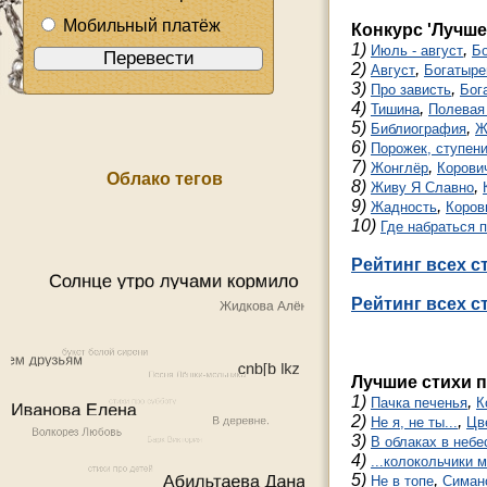
Мобильный платёж
Конкурс 'Лучше
1)
,
Июль - август
Б
2)
,
Август
Богатыр
3)
,
Про зависть
Бог
4)
,
Тишина
Полевая
5)
,
Библиография
Ж
6)
Порожек, ступени
7)
,
Жонглёр
Корови
Облако тегов
8)
,
Живу Я Славно
9)
,
Жадность
Коров
10)
Где набраться п
Рейтинг всех с
Рейтинг всех с
Лучшие стихи п
1)
,
Пачка печенья
К
2)
,
Не я, не ты...
Цв
3)
В облаках в небе
4)
...колокольчики м
5)
,
Не в топе
Симан