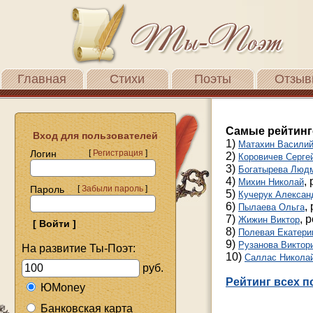
Главная
Стихи
Поэты
Отзыв
Самые рейтинг
Вход для пользователей
1)
Матахин Васили
Логин
[
Регистрация
]
2)
Коровичев Серге
3)
Богатырева Люд
4)
,
Михин Николай
Пароль
[
Забыли пароль
]
5)
Кучерук Алексан
6)
,
Пылаева Ольга
7)
, 
Жижин Виктор
8)
Полевая Екатери
9)
Рузанова Виктор
На развитие Ты-Поэт:
10)
Саллас Никола
руб.
Рейтинг всех п
ЮMoney
Банковская карта