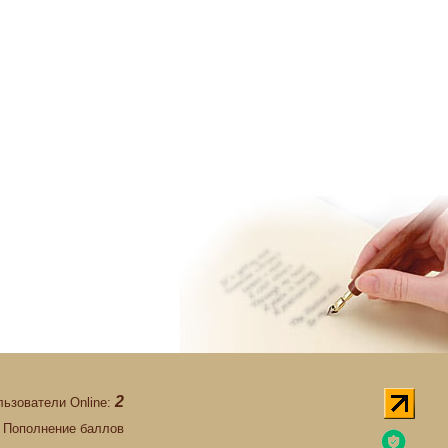
2
льзователи Online:
Пополнение баллов