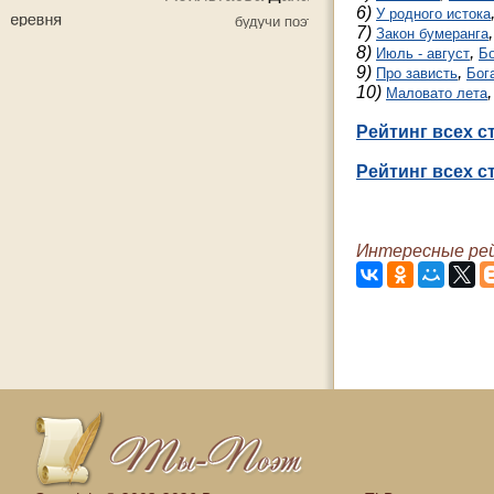
6)
У родного истока
7)
Закон бумеранга
8)
,
Июль - август
Б
9)
,
Про зависть
Бог
10)
Маловато лета
Рейтинг всех с
Рейтинг всех с
Интересные рей