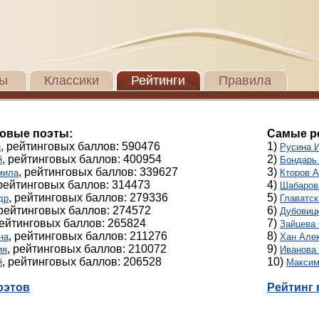
ы
Классики
Рейтинги
Правила
овые поэты:
Самые р
, рейтинговых баллов: 590476
1)
й
Русина 
, рейтинговых баллов: 400954
2)
й
Бондарь
, рейтинговых баллов: 339627
3)
мила
Кторов 
 рейтинговых баллов: 314473
4)
Шабаров
, рейтинговых баллов: 279336
5)
др
Главатск
 рейтинговых баллов: 274572
6)
Дубовицк
рейтинговых баллов: 265824
7)
Зайцева
, рейтинговых баллов: 211276
8)
на
Хан Але
, рейтинговых баллов: 210072
9)
ия
Иванова
, рейтинговых баллов: 206528
10)
й
Максим
оэтов
Рейтинг 