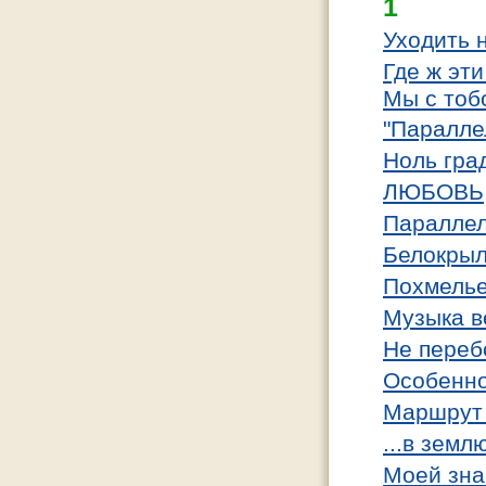
1
Уходить 
Где ж эт
Мы с тоб
"Паралле
Ноль гра
ЛЮБОВЬ
Параллел
Белокрыл
Похмелье
Музыка в
Не перебо
Особенно
Маршрут в
...в земл
Моей зна