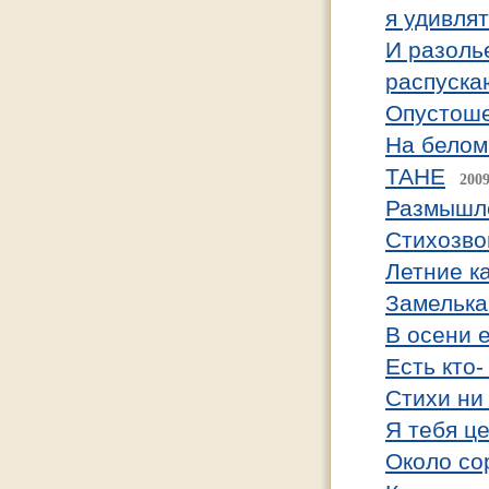
я удивля
И разоль
распуска
Опустоше
На белом
ТАНЕ
2009
Размышл
Стихозво
Летние к
Замелька
В осени е
Есть кто-
Стихи ни
Я тебя ц
Около со