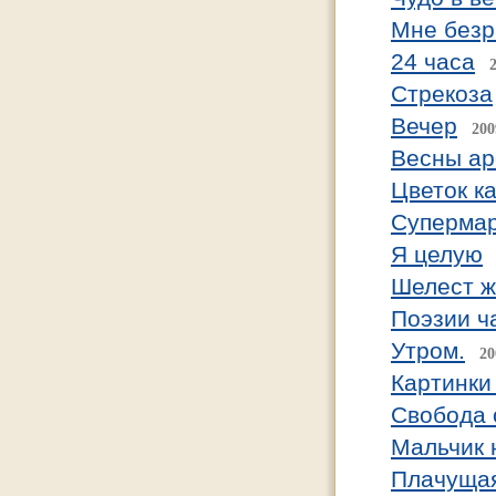
Мне безр
24 часа
Стрекоза
Вечер
200
Весны а
Цветок к
Супермар
Я целую
Шелест ж
Поэзии ч
Утром.
20
Картинки
Свобода 
Мальчик 
Плачуща