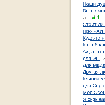
Наши душ
Вы со мн
1
21
Стоит ли
Про РАЙ (
Куда-то 
Как облак
Ах, этот 
для Эн.
2
Для Мад
Другая л
Клиничес
для Серег
Моя Осе
Я скрыва