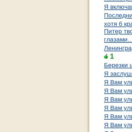
Я включа
Последни
хотя б кр
Питер тв
глазами
Ленингра
1
Березки 
Я заслуша
Я Вам у
Я Вам у
Я Вам ул
Я Вам у
Я Вам у
Я Вам ул