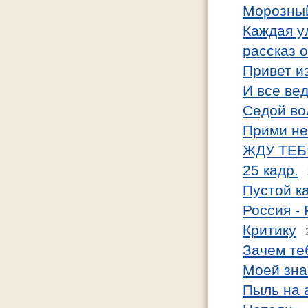
Морозный
Каждая у
рассказ 
Привет и
И все вед
Седой во
Прими не
ЖДУ ТЕБ
25 кадр.
Пустой к
Россия -
Критику
Зачем те
Моей зна
Пыль на 