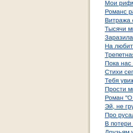
Мои риф
Романс р
Витража 
Тысячи м
Заразила
На любит
Трепетна
Пока нас
Cтихи се
Тебя уви
Прости мн
Роман "О
Эй, не гру
Про русал
В потери 
Друзьям у