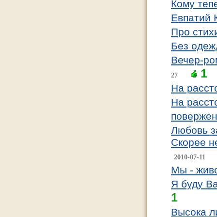
Кому теп
Евпатий 
Про стихи
Без оде
Вечер-ро
1
27
На рассто
На рассто
повержен
Любовь з
Скорее не
2010-07-11
Мы - жив
Я буду Ва
1
Высока л