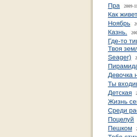
Пра
2009-1
Как живе
Ноябрь
2
Казнь.
20
Где-то т
Твоя земл
Seager)
Пирамида
Девочка 
Ты входи
Детская
Жизнь сег
Cреди ра
Поцелуй
Пешком
Тебе сти