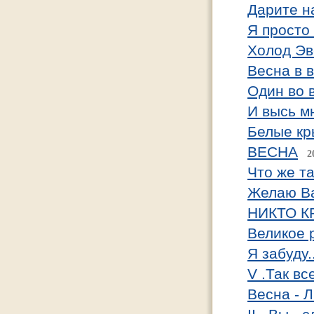
Дарите н
Я просто
Холод Эв
Весна в 
Один во 
И высь м
Белые кр
ВЕСНА
2
Что же 
Желаю Ва
НИКТО К
Великое 
Я забуду..
V .Так вс
Весна - 