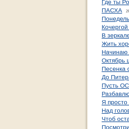
Где ты Ро
ПАСХА
2
Понедель
Кочергой
В зеркале
Жить хо
Начинаю 
Октябрь 
Песенка 
До Питера
Пусть ОС
Разбавлю
Я просто 
Над голо
Чтоб ост
Посмотри