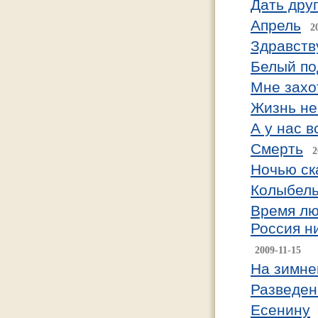
Дать дру
Апрель
2
Здравству
Белый по
Мне захо
Жизнь не
А у нас в
Смерть
2
Ночью ск
Колыбел
Время лю
Россия н
2009-11-15
На зимне
Разведен
Есенину