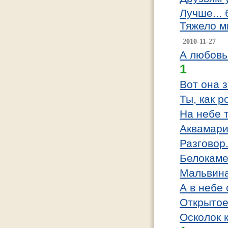
Лучше...
Тяжело м
2010-11-27
А любовь
1
Вот она з
Ты, как р
На небе т
Аквамари
Разговор
Белокаме
Мальвина
А в небе
Открытое
Осколок 