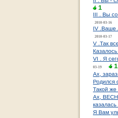
II . Вы -
1
III . Вы 
2010-03-16
IV .Ваше
2010-03-17
V .Так вс
Казалось
VI . Я се
1
03-19
Ах, зараз
Родился 
Такой же 
Ах, ВЕСН
казалась
Я Вам ул