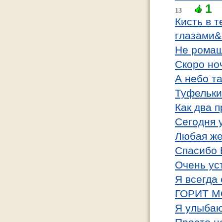
1
13
Кисть в 
глазами&
Не ромаш
Скоро ноч
А небо т
Туфельки
Как два 
Сегодня 
Любая же
Спасибо 
Очень ус
Я всегда
ГОРИТ М
Я улыбаю