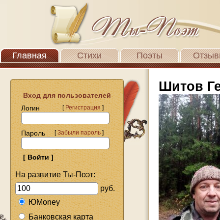
Главная
Стихи
Поэты
Отзыв
Шитов Г
Вход для пользователей
Логин
[
Регистрация
]
Пароль
[
Забыли пароль
]
На развитие Ты-Поэт:
руб.
ЮMoney
Банковская карта