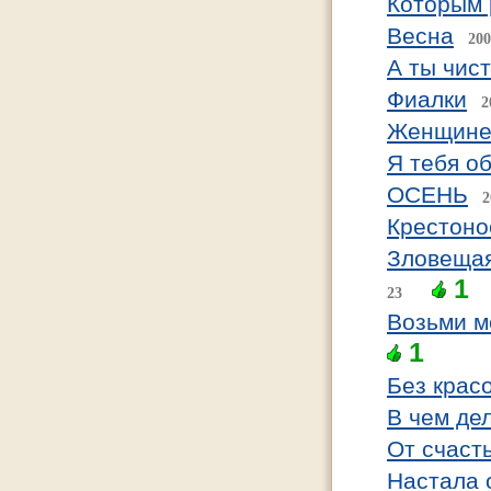
Которым 
Весна
200
А ты чист
Фиалки
2
Женщине 
Я тебя о
ОСЕНЬ
2
Крестон
Зловещая
1
23
Возьми м
1
Без красо
В чем дел
От счаст
Настала 