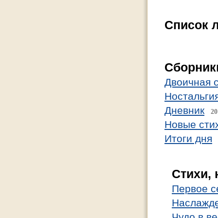
Список 
Cборник
Двоичная 
Ностальги
Дневник
20
Новые сти
Итоги дня
Стихи,
Первое с
Наслажд
Чудо в в