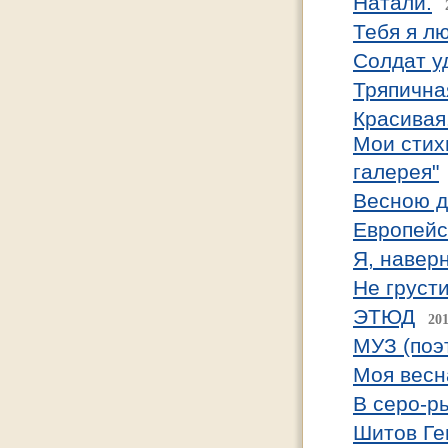
Натали.
Тебя я л
Солдат у
Тряпична
Красивая
Мои стих
галерея"
Весною д
Европейс
Я, навер
Не грусти
ЭТЮД
201
МУЗ (поэ
Моя весн
В серо-р
Шитов Ге