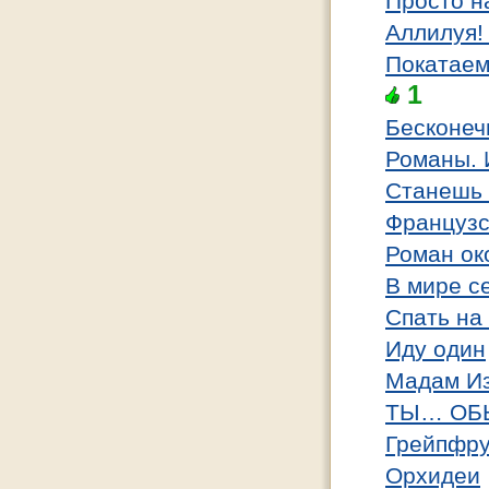
Просто н
Аллилуя!
Покатаем
1
Бесконеч
Романы. 
Станешь
Французс
Роман ок
В мире с
Спать на
Иду один
Мадам Из
ТЫ… ОБ
Грейпфру
Орхидеи