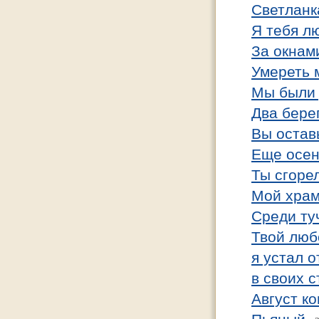
Светланк
Я тебя л
За окнам
Умереть 
Мы были 
Два бере
Вы остав
Еще осен
Ты сгорел
Мой хра
Среди ту
Твой люб
я устал о
в своих 
Август ко