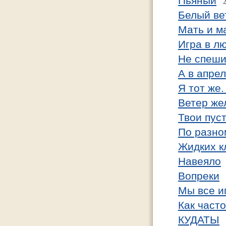
Пьяный
Белый ве
Мать и м
Игра в л
Не спеши
А в апре
Я тот же. .
Ветер жел
Твои пус
По разно
Жидких к
Навеяло
Вопреки
Мы все и
Как часто
КУДАТЫ