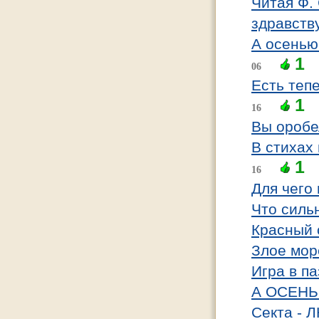
Читая Ф.
здравству
А осенью
1
06
Есть теп
1
16
Вы оробе
В стихах
1
16
Для чего
Что сильн
Красный 
Злое мор
Игра в п
А ОСЕНЬ 
Секта - 