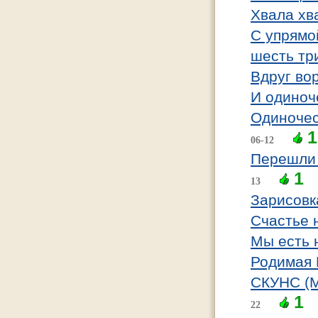
Хвала хв
C упрямо
шесть тр
Вдруг во
И одиноч
Одиночес
1
06-12
Перешли 
1
13
Зарисовк
Счастье 
Мы есть 
Родимая 
СКУНС (М
1
22