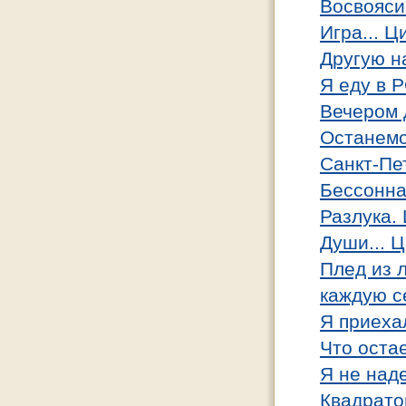
Восвояси.
Игра... 
Другую на
Я еду в
Вечером 
Останемс
Санкт-Пе
Бессонна
Разлука.
Души... 
Плед из 
каждую с
Я приехал
Что оста
Я не над
Квадрато