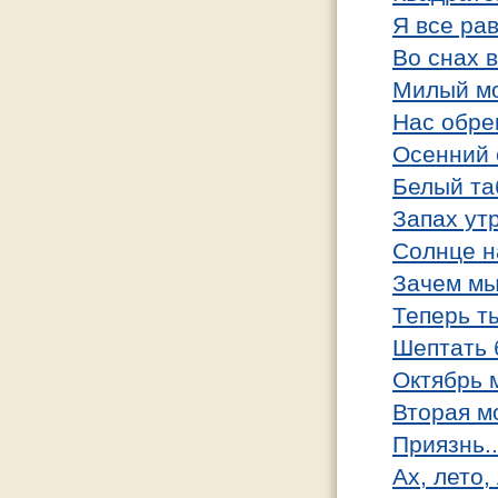
Я все рав
Во снах 
Милый мо
Нас обре
Осенний 
Белый та
Запах утр
Солнце н
Зачем мы
Теперь ты
Шептать 
Октябрь 
Вторая м
Приязнь..
Ах, лето, 