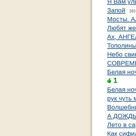
Я Вам ул
Запой
201
Мосты. А
Любят же
Ах, АНГ
Тополины
Небо сви
СОВРЕМ
Белая но
1
Белая но
рук чуть
Волшебни
А ДОЖДЬ
Лето в с
Как сифи