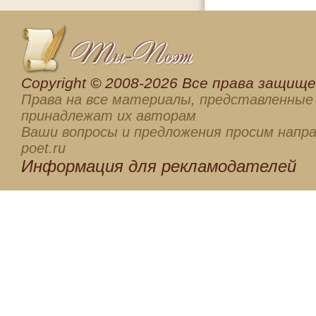
Сopyright © 2008-2026 Все права защищен
Права на все материалы, представленные 
принадлежат их авторам
Ваши вопросы и предложения просим напра
poet.ru
Информация для
рекламодателей