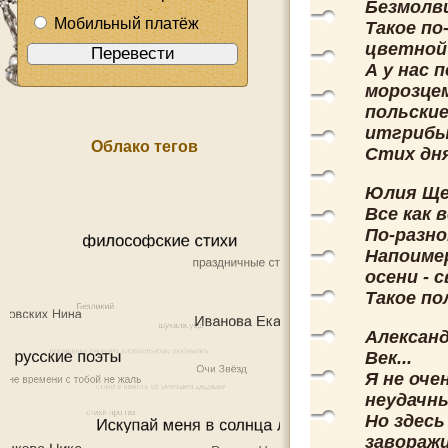
Безмолв
Мобильный платёж
Такое по
цветной 
А у нас 
морозцем
польские
итгрибы
Облако тегов
Стих дня
Юлия Ще
Все как в
По-разно
Напоимер
осени - 
Такое по
Александ
Век...
Я не оче
неудачны
Но здесь
завораж