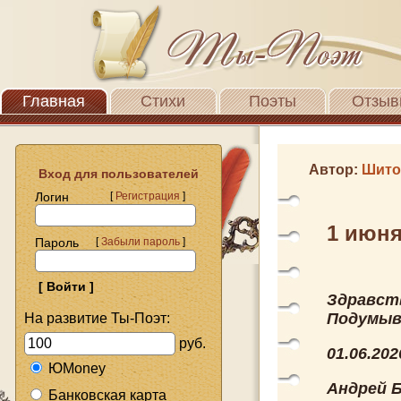
Главная
Стихи
Поэты
Отзыв
Автор:
Шито
Вход для пользователей
Логин
[
Регистрация
]
1 июня
Пароль
[
Забыли пароль
]
Здравст
Подумыва
На развитие Ты-Поэт:
руб.
01.06.202
ЮMoney
Андрей Б
Банковская карта