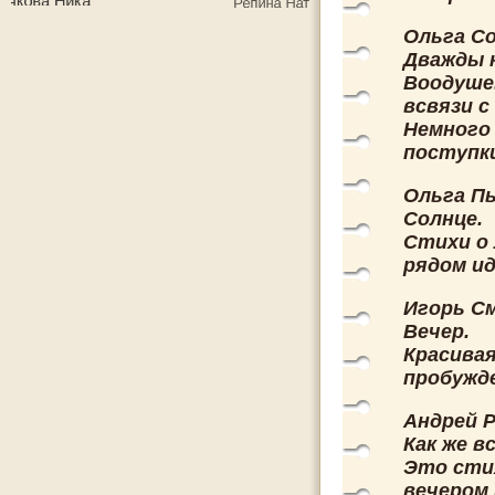
Ольга С
Дважды 
Воодуше
всвязи 
Немного 
поступки
Ольга П
Солнце.
Стихи о 
рядом ид
Игорь С
Вечер.
Красивая
пробужде
Андрей 
Как же вс
Это сти
вечером 