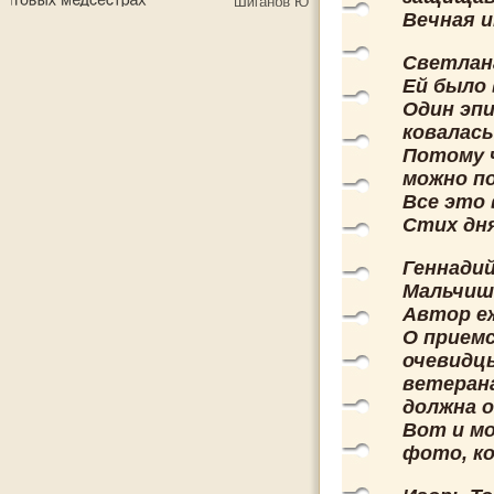
Вечная и
Светлан
Ей было
Один эпи
ковалась
Потому ч
можно по
Все это 
Стих дня
Геннади
Мальчиш
Автор е
О прием
очевидц
ветерана
должна о
Вот и мо
фото, ко