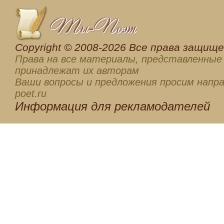
Сopyright © 2008-2026 Все права защищен
Права на все материалы, представленные 
принадлежат их авторам
Ваши вопросы и предложения просим напра
poet.ru
Информация для
рекламодателей