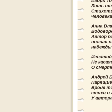
Игорь То
Лишь пят
Стихотво
человека
Анна Вла
Водовор
Автор ба
полная н
надежды 
Игнатий
Не касая
О смерти
Андрей Б
Парящие
Вроде то
стихи о 
У автора