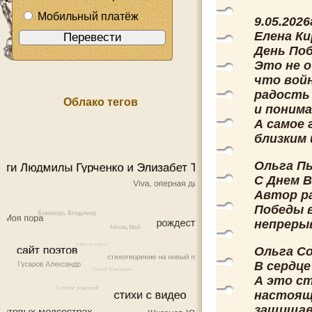
Мобильный платёж
9.05.2026
Елена Ки
День По
Это не о
что войн
радость
Облако тегов
и понима
А самое 
близким 
Ольга П
С Днем В
Автор ра
Победы в
непреры
Ольга С
В сердце
А это с
настояще
защищавш