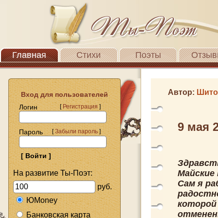
Главная
Стихи
Поэты
Отзыв
Автор:
Шито
Вход для пользователей
Логин
[
Регистрация
]
9 мая 
Пароль
[
Забыли пароль
]
Здравст
Майские 
На развитие Ты-Поэт:
Сам я ра
руб.
радостн
ЮMoney
которой
отменен
Банковская карта