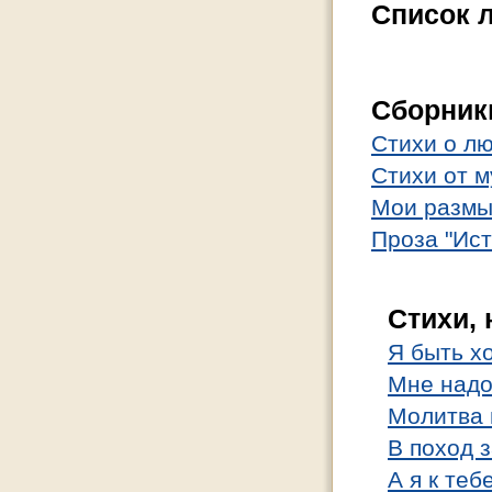
Список 
Cборник
Стихи о л
Стихи от м
Мои разм
Проза "Ист
Стихи,
Я быть х
Мне надо
Молитва 
В поход 
А я к теб