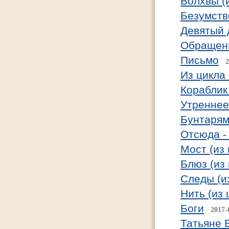
Волхвы (
Безумств
Девятый 
Обращен
Письмо
2
Из цикла
Кораблик
Утреннее
Бунтарям
Отсюда - 
Мост (из
Блюз (из 
Следы (и
Нить (из 
Боги
2017-
Татьяне 