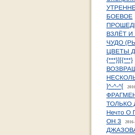
УТРЕННЕ
БОЕВОЕ
ПРОШЕД
ВЗЛЁТ И
ЧУДО (Р
ЦВЕТЫ Д
{***}][{***}
ВОЗВРА
НЕСКОЛЬ
]^-^-^[
201
ФРАГМЕ
ТОЛЬКО 
Нечто О 
ОН 3
2016-
ДЖАЗОВ