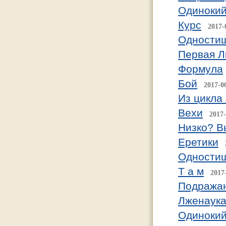
Одинокий
Курс
2017-
Одности
Первая 
Формула
Бой
2017-0
Из цикла
Вехи
2017-
Низко? В
Еретики
Одности
Т а м
2017
Подражан
Лженаук
Одинокий