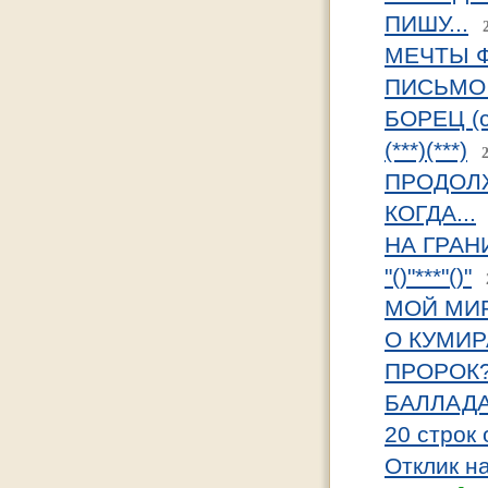
ПИШУ...
МЕЧТЫ 
ПИСЬМО и
БОРЕЦ (с
(***)(***)
ПРОДОЛ
КОГДА...
НА ГРАНИ
"()"***"()"
МОЙ МИ
О КУМИРА
ПРОРОК
БАЛЛАДА
20 строк 
Отклик н