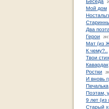
Беседа
2
Мой дом
Ностальг
Старинны
Два поэт
Герои
201
Мат (из 
К чему?..
Твои сти
Кавардак
Ростки
20
И вновь г
Печалька
Поэтам,
9 лет (из
Старый 