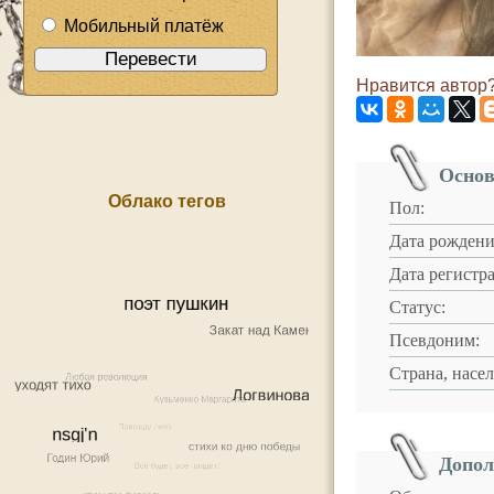
Мобильный платёж
Нравится автор?
Основ
Облако тегов
Пол:
Дата рождени
Дата регистр
Статус:
Псевдоним:
Страна, насе
Допол