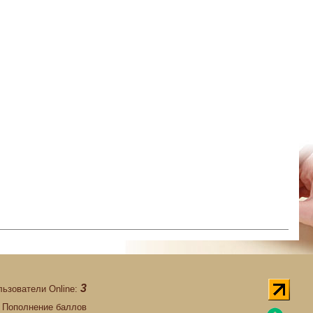
3
льзователи Online:
Пополнение баллов