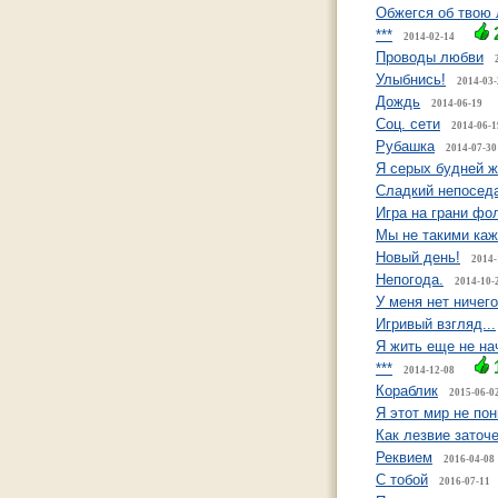
Обжегся об твою
***
2014-02-14
Проводы любви
Улыбнись!
2014-03-
Дождь
2014-06-19
Соц. сети
2014-06-1
Рубашка
2014-07-30
Я серых будней 
Сладкий непосед
Игра на грани фол
Мы не такими ка
Новый день!
2014-
Непогода.
2014-10-
У меня нет ничего.
Игривый взгляд...
Я жить еще не на
***
2014-12-08
Кораблик
2015-06-0
Я этот мир не пон
Как лезвие заточе
Реквием
2016-04-08
С тобой
2016-07-11