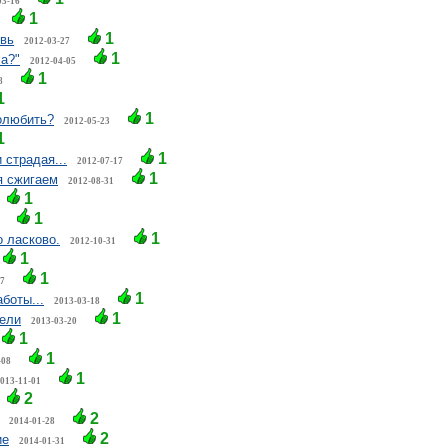
03-16
1
1
вь
2012-03-27
1
ла?"
2012-04-05
1
8
1
1
олюбить?
2012-05-23
1
1
 страдая...
2012-07-17
1
я сжигаем
2012-08-31
1
1
1
 ласково.
2012-10-31
1
1
27
1
боты...
2013-03-18
1
дели
2013-03-20
1
1
-08
1
013-11-01
2
2
2014-01-28
2
ие
2014-01-31