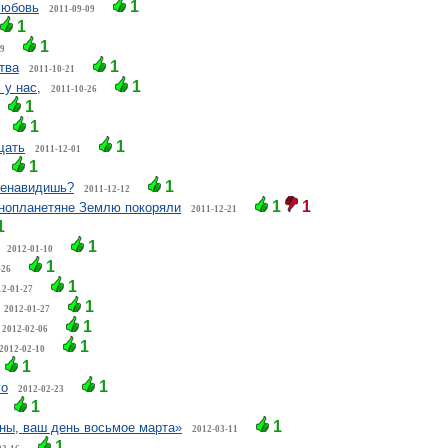
1
любовь
2011-09-09
1
1
19
1
тва
2011-10-21
1
 у нас,
2011-10-26
1
1
1
щать
2011-12-01
1
1
ненавидишь?
2011-12-12
1
1
 инопланетяне Землю покоряли
2011-12-21
1
1
2012-01-10
1
-26
1
12-01-27
1
2012-01-27
1
2012-02-06
1
2012-02-10
1
1
го
2012-02-23
1
1
ны, ваш день восьмое марта»
2012-03-11
1