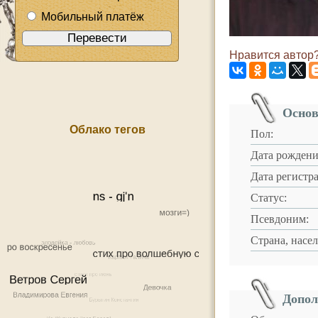
Мобильный платёж
Нравится автор?
Основ
Облако тегов
Пол:
Дата рождени
Дата регистр
Статус:
Псевдоним:
Страна, насе
Допол