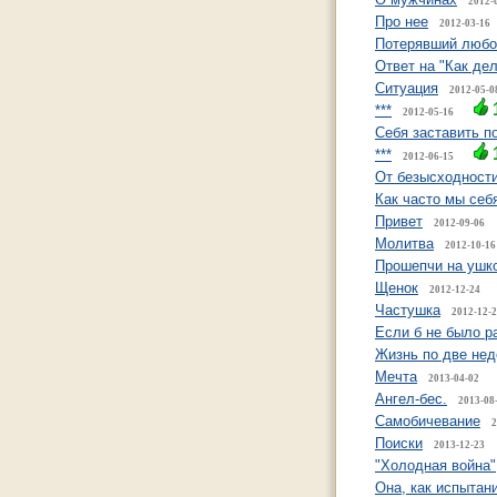
2012-
Про нее
2012-03-16
Потерявший любо
Ответ на "Как де
Ситуация
2012-05-0
***
2012-05-16
Себя заставить п
***
2012-06-15
От безысходности
Как часто мы себ
Привет
2012-09-06
Молитва
2012-10-16
Прошепчи на ушко
Щенок
2012-12-24
Частушка
2012-12-
Если б не было ра
Жизнь по две не
Мечта
2013-04-02
Ангел-бес.
2013-08
Самобичевание
2
Поиски
2013-12-23
"Холодная война"
Она, как испытан