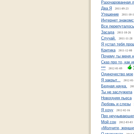
Разочарованная 
Два Я
2011-09-23
Утешение
2011-10-
Интернет знакомс
Все перепуталось
Засада
2011-10-26
Случай.
2011-11-28
Я устал тебя про
Критика
2011-12-08
Почему ты меня 
Сказ про то, как
***
2012-01-09
Одиночество мое
Я закрыт...
2012-01
Бедная наука.
20
Ты не заслужила
Новогдняя пьеса
Любовь и слезы
Я хочу
2012-02-16
Про неунывающе
Мой сон
2012-03-03
«Молчите, женщи
О мужчинах