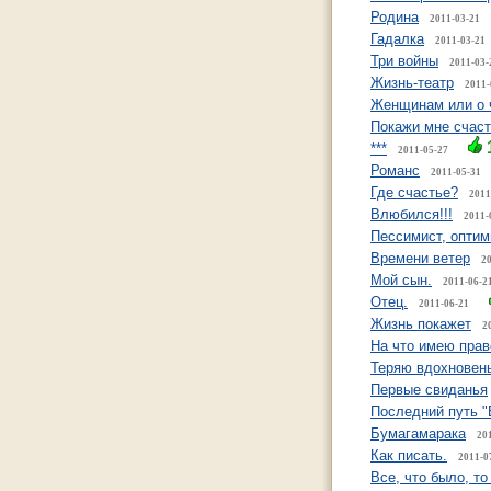
Родина
2011-03-21
Гадалка
2011-03-21
Три войны
2011-03-
Жизнь-театр
2011-
Женщинам или о 
Покажи мне счаст
***
2011-05-27
Романс
2011-05-31
Где счастье?
2011
Влюбился!!!
2011-
Пессимист, оптим
Времени ветер
2
Мой сын.
2011-06-2
Отец.
2011-06-21
Жизнь покажет
2
На что имею прав
Теряю вдохновен
Первые свиданья
Последний путь "
Бумагамарака
20
Как писать.
2011-0
Все, что было, т