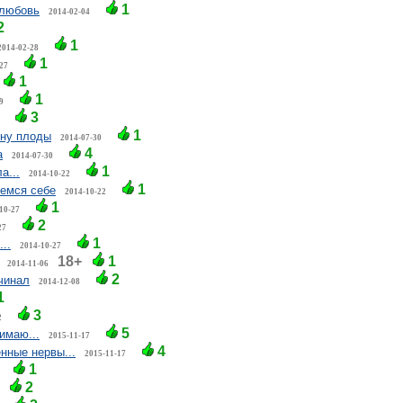
1
 любовь
2014-02-04
2
1
2014-02-28
1
27
1
1
9
3
1
жну плоды
2014-07-30
4
а
2014-07-30
1
а...
2014-10-22
1
жемся себе
2014-10-22
1
10-27
2
27
1
..
2014-10-27
18+
1
2014-11-06
2
чинал
2014-12-08
1
3
2
5
имаю...
2015-11-17
4
нные нервы...
2015-11-17
1
2