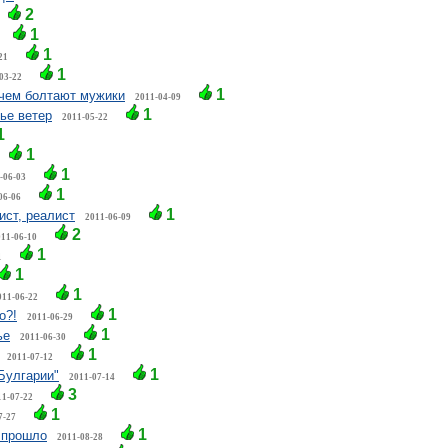
2
1
1
21
1
03-22
1
чем болтают мужики
2011-04-09
1
ье ветер
2011-05-22
1
1
1
-06-03
1
06-06
1
ист, реалист
2011-06-09
2
011-06-10
1
1
1
1
011-06-22
1
о?!
2011-06-29
1
ье
2011-06-30
1
2011-07-12
1
Булгарии"
2011-07-14
3
11-07-22
1
7-27
1
о прошло
2011-08-28