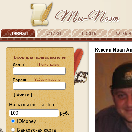
Главная
Стихи
Поэты
Отзыв
Куксин Иван А
Вход для пользователей
Логин
[
Регистрация
]
Пароль
[
Забыли пароль
]
На развитие Ты-Поэт:
руб.
ЮMoney
Банковская карта