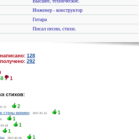
Высшее, техническое.
:
Инженер - конструктор
Гитара
Писал песни, стихи.
 написано:
128
 получено:
292
0
48
1
х стихов:
2
01-11
1
е стены времен
2011-01-24
1
06
1
-03-18
1
1
зды
2011-03-18