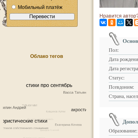
Мобильный платёж
Нравится автор?
Основ
Пол:
Облако тегов
Дата рождени
Дата регистр
Статус:
Псевдоним:
Страна, насе
Допол
Образование: