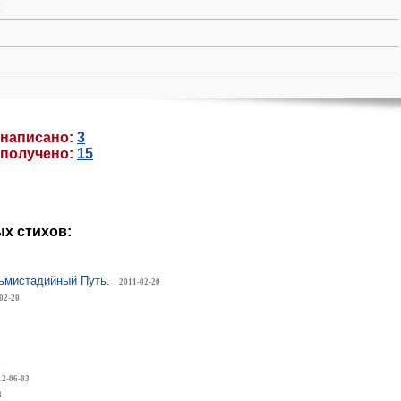
:
 написано:
3
 получено:
15
х стихов:
ьмистадийный Путь.
2011-02-20
02-20
3
12-06-03
3