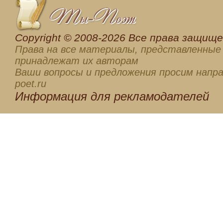
Сopyright © 2008-2026 Все права защищен
Права на все материалы, представленные 
принадлежат их авторам
Ваши вопросы и предложения просим напра
poet.ru
Информация для
рекламодателей