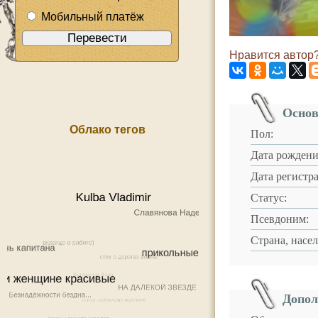
Мобильный платёж
Нравится автор?
Основ
Облако тегов
Пол:
Дата рождени
Дата регистр
Статус:
Псевдоним:
Страна, насе
Допол