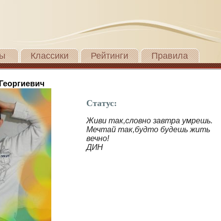
ы
Классики
Рейтинги
Правила
 Георгиевич
Статус:
Живи так,словно завтра умрешь.
Мечтай так,будто будешь жить
вечно!
ДИН