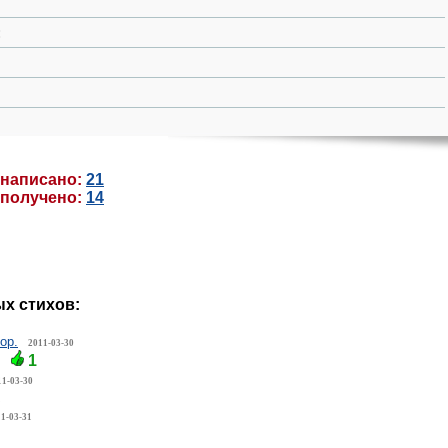
:
 написано:
21
 получено:
14
х стихов:
ор.
2011-03-30
1
11-03-30
1
1-03-31