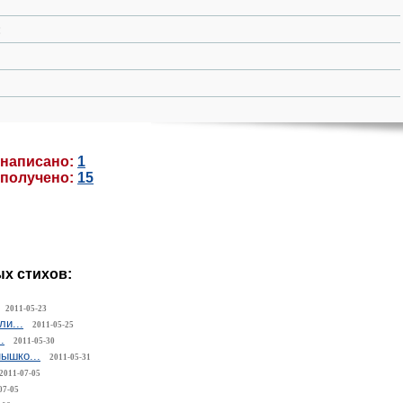
:
 написано:
1
 получено:
15
х стихов:
2011-05-23
ли...
2011-05-25
.
2011-05-30
ышко...
2011-05-31
2011-07-05
07-05