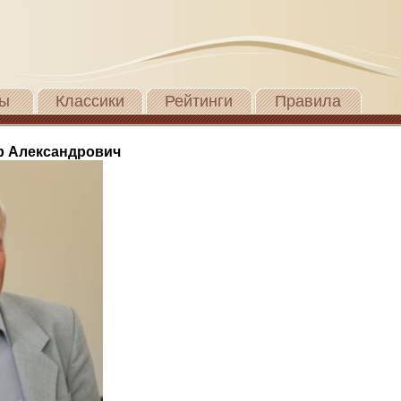
ы
Классики
Рейтинги
Правила
р Александрович