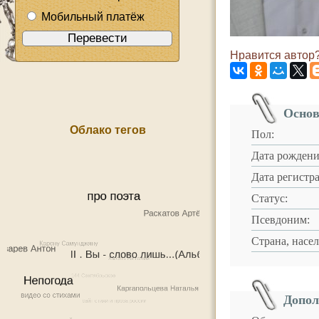
Мобильный платёж
Нравится автор?
Основ
Облако тегов
Пол:
Дата рождени
Дата регистр
Статус:
Псевдоним:
Страна, насе
Допол