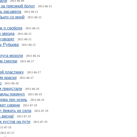
авли
2011-06-09
 за трясиной болот
2011-06-11
нь расцвела
2011-06-11
 было со мной
2011-06-12
к о свободе
2011-06-13
 звезда
2011-06-15
 говорят
2011-06-15
 у Рубцова
2011-06-15
плуга мозоли
2011-06-16
не смотри
2011-06-17
бей пластинку
2011-06-17
е краски
2011-06-17
о
2011-06-18
 предстали
2011-06-18
ажды покинул
2011-06-19
снова про осень
2011-06-19
укет сирени
2011-07-19
л бежать из села
2011-07-19
 весна!
2011-07-19
х кустов на пути
2011-07-19
011-07-19
2011-07-27