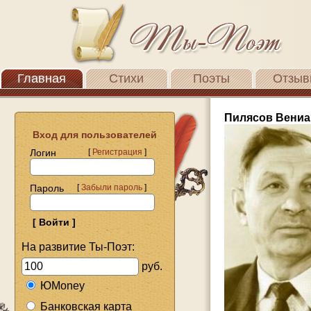
Главная
Стихи
Поэты
Отзыв
Пилясов Вениа
Вход для пользователей
Логин
[
Регистрация
]
Пароль
[
Забыли пароль
]
На развитие Ты-Поэт:
руб.
ЮMoney
Банковская карта