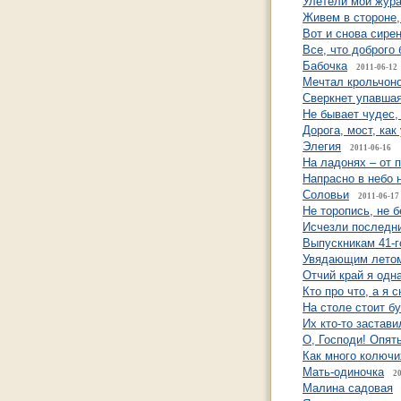
Улетели мои жур
Живем в стороне,
Вот и снова сире
Все, что доброго
Бабочка
2011-06-12
Мечтал крольчоно
Сверкнет упавшая
Не бывает чудес,
Дорога, мост, как
Элегия
2011-06-16
На ладонях – от 
Напрасно в небо 
Соловьи
2011-06-17
Не торопись, не 
Исчезли последни
Выпускникам 41-г
Увядающим летом
Отчий край я одн
Кто про что, а я 
На столе стоит б
Их кто-то застави
О, Господи! Опять
Как много колючи
Мать-одиночка
2
Малина садовая