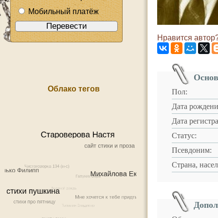
Мобильный платёж
Нравится автор?
Основ
Облако тегов
Пол:
Дата рождени
Дата регистр
Статус:
Псевдоним:
Страна, насе
Допол