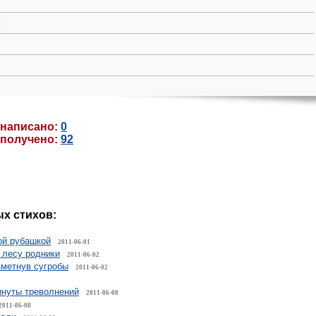
:
 написано:
0
 получено:
92
х стихов:
ой рубашкой
2011-06-01
в лесу родники
2011-06-02
зметнув сугробы
2011-06-02
инуты треволнений
2011-06-08
2011-06-08