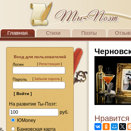
Главная
Стихи
Поэты
Отзыв
Черновс
Вход для пользователей
Логин
[
Регистрация
]
Пароль
[
Забыли пароль
]
На развитие Ты-Поэт:
руб.
Нравится
ЮMoney
Банковская карта