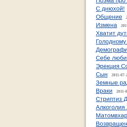
Поэма про
С днюхой!
Общение
Измена
201
Хватит дут
Голодному
Демографи
Себе люб
Эрекция С
Сын
2011-07-
Земные ра
Враки
2011-
Стриптиз 
Алкоголия
Матомвха
Возвраще