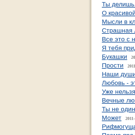
Ты делишь 
О красиво
Мысли в кл
Страшная 
Все это с 
Я тебя пр
Букашки
20
Прости
201
Наши души
Любовь - эт
Уже нельз
Вечные лю
Ты не оди
Может
2011
Рифмогущ