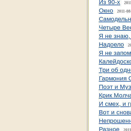
Из 90-х
201
Окно
2011-08
Самодельн
Четыре Ве
Я не знаю,
Надоело
2
Я не запом
Калейдоск
Три об од
Гармония 
Поэт и Му
Крик Молч
И смех, и 
Вот и снов
Непрошенн
Разное
2011