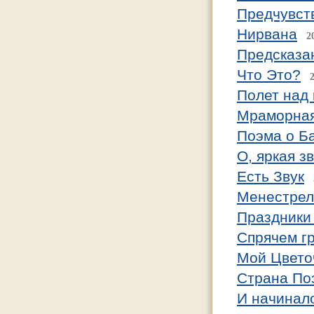
Предчувст
Нирвана
2
Предсказа
Что Это?
Полет над
Мраморная
Поэма о Б
О, яркая з
Есть Звук
Менестрел
Праздники 
Спрячем г
Мой Цвето
Страна По
И начинал