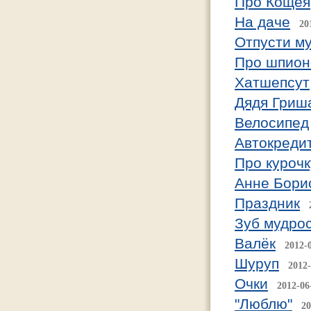
Про Кощея
На даче
20
Отпусти му
Про шпион
Хатшепсут
Дядя Гриш
Велосипед
Автокреди
Про курочк
Анне Бори
Праздник
Зуб мудро
Валёк
2012-
Шуруп
2012-
Очки
2012-06
"Люблю"
20