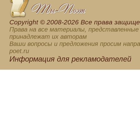
Сopyright © 2008-2026 Все права защищен
Права на все материалы, представленные 
принадлежат их авторам
Ваши вопросы и предложения просим напра
poet.ru
Информация для
рекламодателей