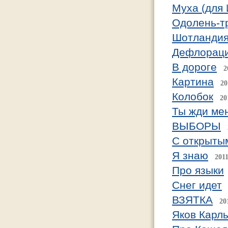
Муха (для 
Одолень-т
Шотланди
Дефлорац
В дороге
2
Картина
20
Колобок
20
Ты жди ме
ВЫБОРЫ
С открыты
Я знаю
2011
Про языки
Снег идет
ВЗЯТКА
20
Яков Карл