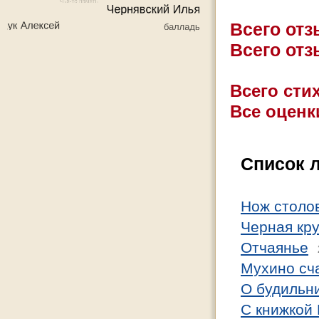
Всего от
Всего от
Всего стих
Все оценк
Список 
Нож столо
Черная кр
Отчаянье
Мухино сч
О будильн
С книжкой