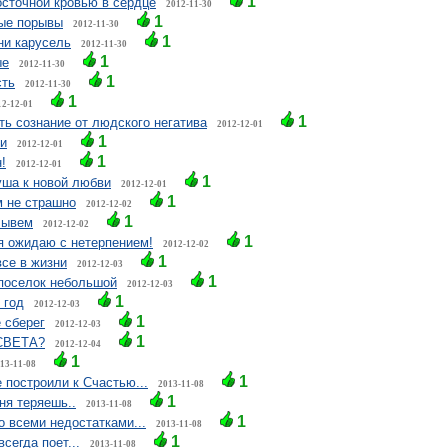
1
сточной кровью в сердце
2012-11-30
1
ые порывы
2012-11-30
1
ни карусель
2012-11-30
1
ые
2012-11-30
1
сть
2012-11-30
1
12-12-01
1
ь сознание от людского негатива
2012-12-01
1
и
2012-12-01
1
!
2012-12-01
1
уша к новой любви
2012-12-01
1
м не страшно
2012-12-02
1
лывем
2012-12-02
1
я ожидаю с нетерпением!
2012-12-02
1
се в жизни
2012-12-03
1
поселок небольшой
2012-12-03
1
 год
2012-12-03
1
 сберег
2012-12-03
1
СВЕТА?
2012-12-04
1
13-11-08
1
е построили к Счастью...
2013-11-08
1
ня теряешь..
2013-11-08
1
 всеми недостатками...
2013-11-08
1
всегда поет...
2013-11-08