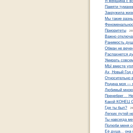
Я женщина с во
Памяти туманн
Закружила жиз
Мы такие разн
Феноменально
Приоритеты
20
Важно отключат
Ранимость душ
Обман не вечен
Распахнется д
Умирать совсе
МЫ вместе уп
Ах, Новый Год 
Относительно в
Родина моя — 
Любимый мною
Пренебрег… Не
Какой КОНЕЦ 
Где ты был?
20
Легких путей н
Ты навсегда ме
Полюби меня со
Её душа... она 