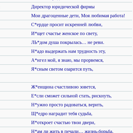
:
Директор юридической фирмы
Мои драгоценные дети, Моя любимая работа!
С*ердце просит искренней любви,
И*щет счастье женское по свету,
ЛЬ*дом душа покрылась… не реви.
Н*адо выдержать нам трудность эту,
А*нгел мой, я знаю, мы прорвемся,
Я*сным светом озарится путь,
Ж*енщина счастливою зовется,
Е*сли сможет сильной стать, рискнуть,
Н*ужно просто радоваться, верить,
Щ*едро наградит тебя судьба,
И*откроет счастью твои двери,
Н*ам ли жить в печали… жизнь-борьба,