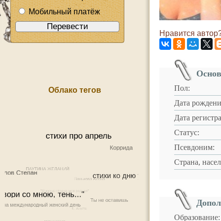
Мобильный платёж
Нравится автор?
Основ
Пол:
Облако тегов
Дата рождени
Дата регистр
Статус:
Псевдоним:
Страна, насе
Допол
Образование: