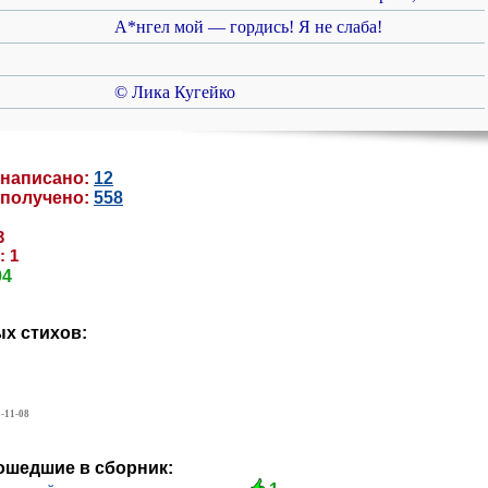
А*нгел мой — гордись! Я не слаба!
© Лика Кугейко
 написано:
12
 получено:
558
3
: 1
94
х стихов:
-11-08
вошедшие в сборник: