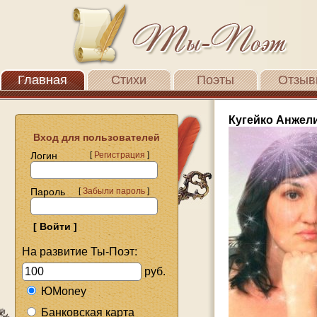
Главная
Стихи
Поэты
Отзыв
Кугейко Анжел
Вход для пользователей
Логин
[
Регистрация
]
Пароль
[
Забыли пароль
]
На развитие Ты-Поэт:
руб.
ЮMoney
Банковская карта