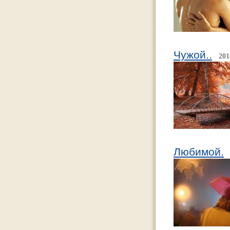
Чужой..
201
Любимой.