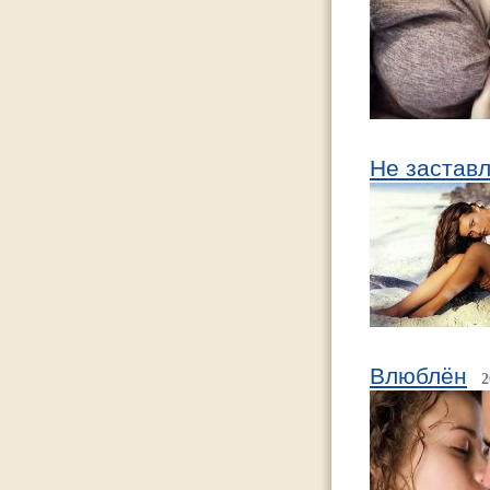
Не застав
Влюблён
2