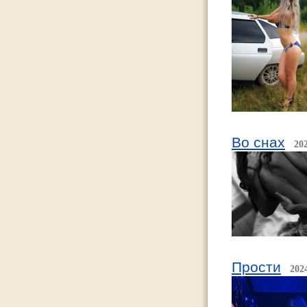
Во снах
20
Прости
202