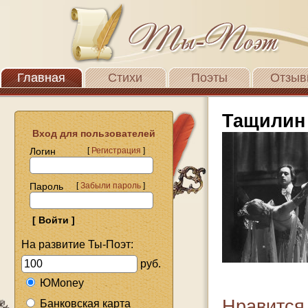
Главная
Стихи
Поэты
Отзыв
Тащилин
Вход для пользователей
Логин
[
Регистрация
]
Пароль
[
Забыли пароль
]
На развитие Ты-Поэт:
руб.
ЮMoney
Нравится
Банковская карта