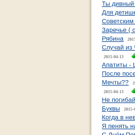
Ты дивный 
Для детише
Советским
Заречье ( 
Рябина
201
Случай из
2015-04-13
Апатиты -
После пос
Мечты??
2
2015-04-13
Не погиба
Буквы
2015-
Когда в не
Я пенять н
С Днём По