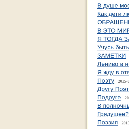
В душе мо
Как дети л
ОБРАЩЕН
В ЭТО МИР
Я ТОГДА 
Учусь быть
ЗАМЕТКИ
Лениво в н
Я жду в от
Поэту
2015-
Другу Поэт
Подруге
20
В полночн
Грядущее?
Поэзия
201