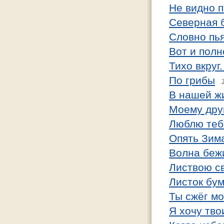
Не видно п
Северная 
Словно пья
Вот и полн
Тихо вкруг.
По грибы
В нашей жи
Моему дру
Люблю теб
Опять Зим
Волна беж
Листвою с
Листок бум
Ты сжёг м
Я хочу тво