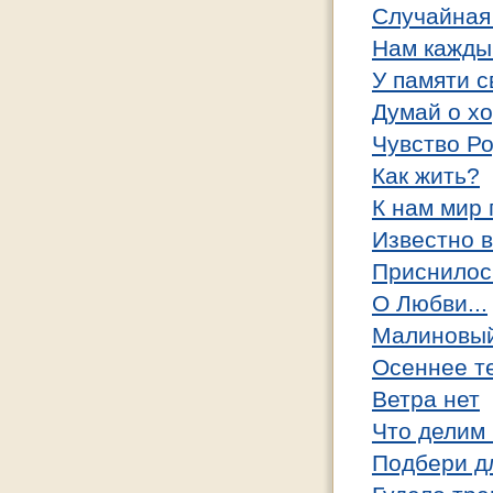
Случайная
Нам кажды
У памяти с
Думай о х
Чувство Р
Как жить?
К нам мир 
Известно в
Приснилос
О Любви...
Малиновый
Осеннее т
Ветра нет
Что делим
Подбери дл