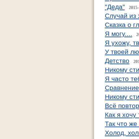
"Деда"
2015-
Случай из 
Сказка о г
Я могу....
2
Я ухожу, т
У твоей л
Детство
20
Никому ст
Я часто т
Сравнение
Никому ст
Всё повтор
Как я хочу
Так что же
Холод, хол