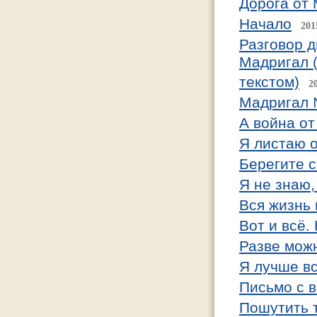
Дорога от
Начало
201
Разговор д
Мадригал (
текстом)
2
Мадригал
А война от
Я листаю 
Берегите с
Я не знаю,
Вся жизнь 
Вот и всё.
Разве можн
Я лучше в
Письмо с 
Пошутить 