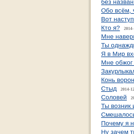
без назван
Обо всём,
Вот наступ
Кто я?
2014-
Мне навер
Ты однажд
Я в Мир в
Мне обжог
Закурлыка
Конь воро
Стыд
2014-1
Соловей
2
Ты возник 
Смешалось
Почему я 
Ну зачем т