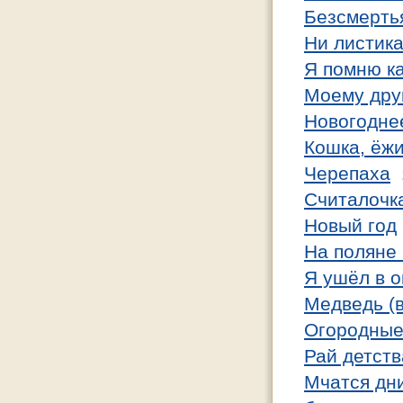
Безсмерть
Ни листика
Я помню ка
Моему дру
Новогодне
Кошка, ёж
Черепаха
Считалочк
Новый год
На поляне 
Я ушёл в 
Медведь (в
Огородные
Рай детств
Мчатся дни