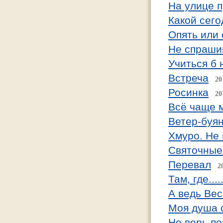
На улице п
Какой сего
Опять или
Не спрашив
Учиться б 
Встреча
20
Росинка
20
Всё чаще м
Ветер-буя
Хмуро. Не
Святочные
Перевал
2
Там, где....
А ведь Вес
Моя душа 
Не верь по