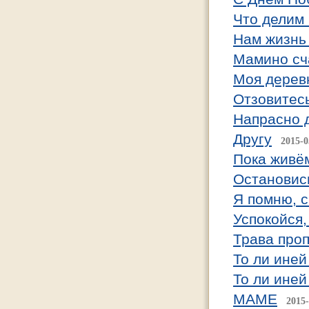
Что делим
Нам жизнь
Мамино сч
Моя дерев
Отзовитесь
Напрасно д
Другу
2015-0
Пока живём
Остановись
Я помню, 
Успокойся,
Трава про
То ли иней
То ли иней
МАМЕ
2015-