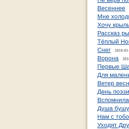
Весеннее
Мне холод
Хочу крыл
Рассказ р
Тёплый Но
Снег
2018-01
Ворона
201
Первые Ша
Для мален
Ветер вес
День поэз
Вспомнила
Душа бушу
Нам с тобо
Уходят Дру