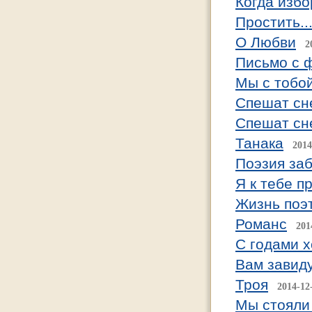
Когда изб
Простить..
О Любви
2
Письмо с 
Мы с тобо
Спешат сн
Спешат сн
Танака
2014
Поэзия за
Я к тебе п
Жизнь поэ
Романс
201
С годами х
Вам завиду
Троя
2014-12
Мы стояли 