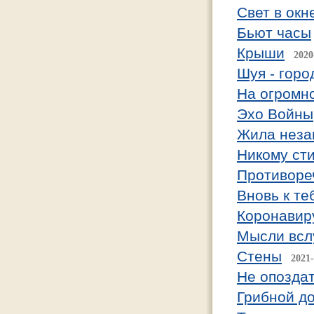
Свет в окн
Бьют часы
Крыши
2020
Шуя - горо
На огромн
Эхо Войны
Жила неза
Никому ст
Противоре
Вновь к те
Коронавир
Мысли всл
Стены
2021-
Не опозда
Грибной д