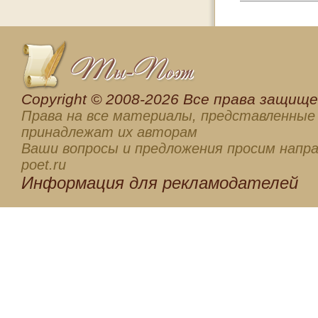
Сopyright © 2008-2026 Все права защищен
Права на все материалы, представленные 
принадлежат их авторам
Ваши вопросы и предложения просим напра
poet.ru
Информация для
рекламодателей