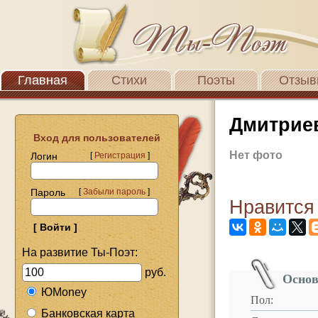
Главная
Стихи
Поэты
Отзыв
Дмитрие
Вход для пользователей
Нет фото
Логин
[
Регистрация
]
Пароль
[
Забыли пароль
]
Нравится
На развитие Ты-Поэт:
руб.
Основ
ЮMoney
Пол:
Банковская карта