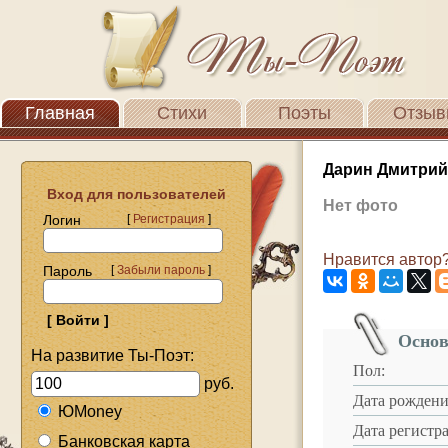
Главная
Стихи
Поэты
Отзыв
Дарин Дмитрий
Вход для пользователей
Нет фото
Логин
[
Регистрация
]
Нравится автор?
Пароль
[
Забыли пароль
]
Основ
На развитие Ты-Поэт:
Пол:
руб.
Дата рождени
ЮMoney
Дата регистр
Банковская карта