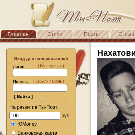
Главная
Стихи
Поэты
Отзыв
Нахатови
Вход для пользователей
Логин
[
Регистрация
]
Пароль
[
Забыли пароль
]
На развитие Ты-Поэт:
руб.
ЮMoney
Банковская карта