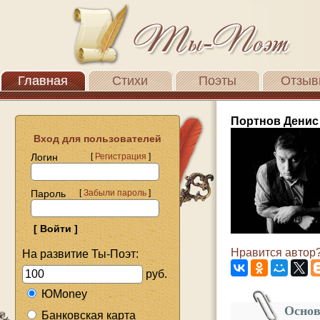
Главная
Стихи
Поэты
Отзыв
Портнов Денис
Вход для пользователей
Логин
[
Регистрация
]
Пароль
[
Забыли пароль
]
Нравится автор?
На развитие Ты-Поэт:
руб.
ЮMoney
Основ
Банковская карта