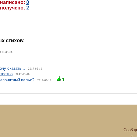
 написано:
0
 получено:
2
х стихов:
017-05-16
чу сказать...
2017-05-16
тветно
2017-05-16
1
непонятный вальс?
2017-05-16
Сообще