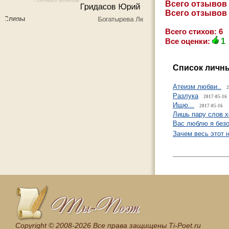
Всего отзывов
Всего отзывов
Всего стихов: 6
Все оценки:
1
Список личны
Атеизм любви..
2
Разлука
2017-05-16
Ищю...
2017-05-16
Лишь пару слов хо
Вас люблю я безо
Зачем весь этот 
Сopyright © 2008-2026 Все права защищены Ti-Poet.ru