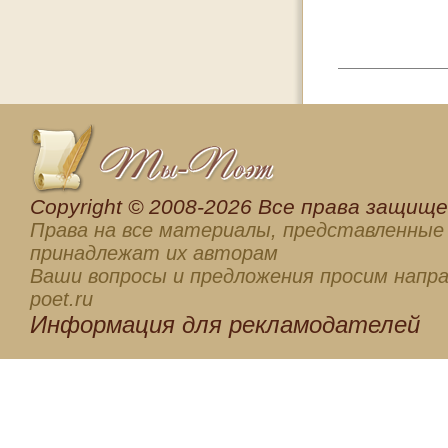
Сopyright © 2008-2026 Все права защищен
Права на все материалы, представленные 
принадлежат их авторам
Ваши вопросы и предложения просим напра
poet.ru
Информация для
рекламодателей