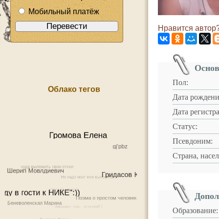
Мобильный платёж
Нравится автор?
Основ
Пол:
Облако тегов
Дата рождени
Дата регистр
Статус:
Псевдоним:
Страна, насе
Допол
Образование: