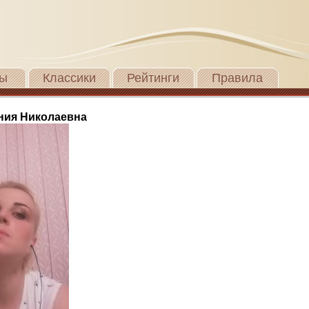
ы
Классики
Рейтинги
Правила
ния Николаевна