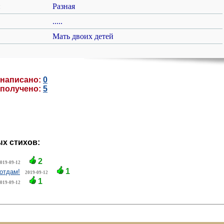
:
Разная
.....
Мать двоих детей
 написано:
0
 получено:
5
х стихов:
2
019-09-12
1
 отдам!
2019-09-12
1
019-09-12