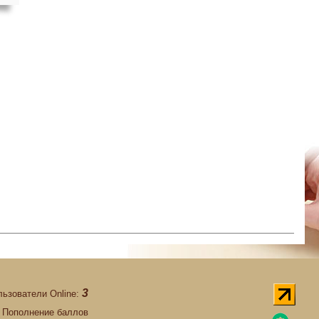
3
льзователи Online:
Пополнение баллов