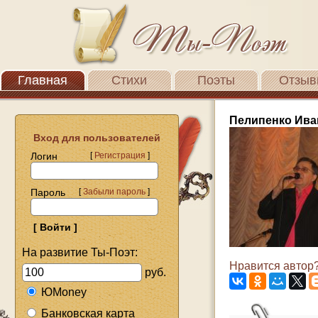
Главная
Стихи
Поэты
Отзыв
Пелипенко Ива
Вход для пользователей
Логин
[
Регистрация
]
Пароль
[
Забыли пароль
]
На развитие Ты-Поэт:
Нравится автор?
руб.
ЮMoney
Банковская карта