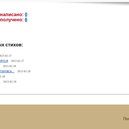
 написано:
0
 получено:
6
х стихов:
023-02-27
нятся
2023-02-27
2023-02-28
талась..
2023-02-28
2-28
.
2023-02-28
По