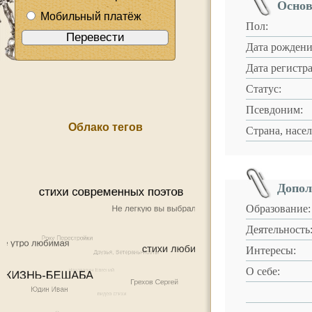
Основ
Мобильный платёж
Пол:
Дата рождени
Дата регистр
Статус:
Псевдоним:
Облако тегов
Страна, насе
Допол
Образование:
Деятельность
Интересы:
О себе: