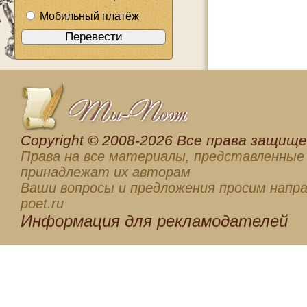
Мобильный платёж
Сopyright © 2008-2026 Все права защищен
Права на все материалы, представленные 
принадлежат их авторам
Ваши вопросы и предложения просим напра
poet.ru
Информация для
рекламодателей