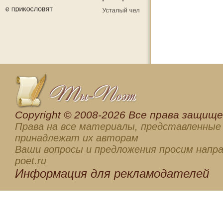
Сopyright © 2008-2026 Все права защищен
Права на все материалы, представленные 
принадлежат их авторам
Ваши вопросы и предложения просим напра
poet.ru
Информация для
рекламодателей