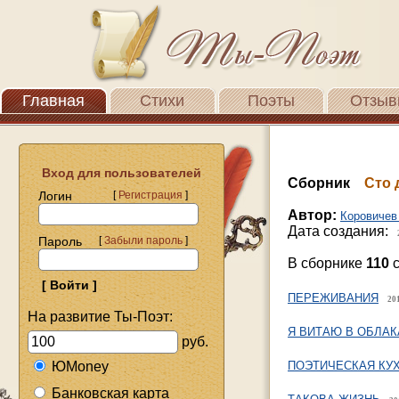
Главная
Стихи
Поэты
Отзыв
Вход для пользователей
Сборник
Сто 
Логин
[
Регистрация
]
Автор:
Коровичев
Дата создания:
Пароль
[
Забыли пароль
]
В сборнике
110
с
ПЕРЕЖИВАНИЯ
201
На развитие Ты-Поэт:
Я ВИТАЮ В ОБЛАК
руб.
ЮMoney
ПОЭТИЧЕСКАЯ КУ
Банковская карта