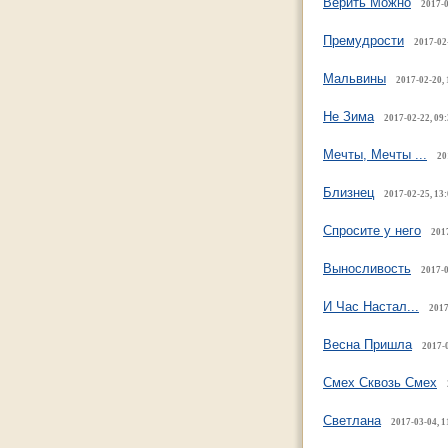
Верить Можно
2017-0
Премудрости
2017-02
Мальвины
2017-02-20, 
Не Зима
2017-02-22, 09
Мечты, Мечты ...
20
Близнец
2017-02-25, 13
Спросите у него
201
Выносливость
2017-0
И Час Настал...
2017
Весна Пришла
2017-0
Смех Сквозь Смех
Светлана
2017-03-04, 1