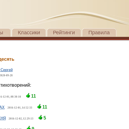
ы
Классики
Рейтинги
Правила
десять
 Сергей
2020-09-28
тихотворений:
11
6-12-01, 08:30:10
11
АХ
2016-12-01, 14:52:33
5
ХНЯ
2016-12-02, 12:29:13
9