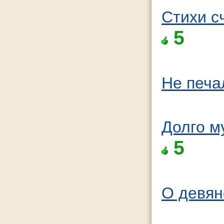
Стихи с
5
Не печа
Долго м
5
О девян