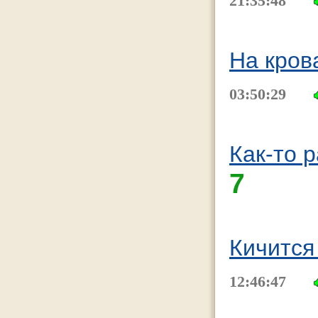
21:35:48
На кров
03:50:29
Как-то 
7
Кичится
12:46:47