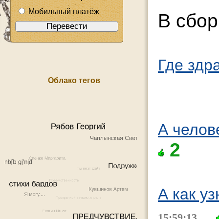
Мобильный платёж
В сбо
Где здр
Облако тегов
А челове
2
А как у
15:59:13