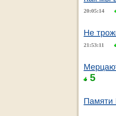
20:05:14
Не трож
21:53:11
Мерцают
5
Памяти 