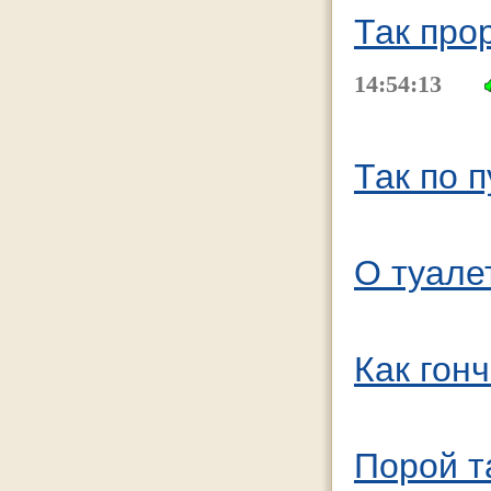
Так про
14:54:13
Так по п
О туале
Как гонч
Порой т