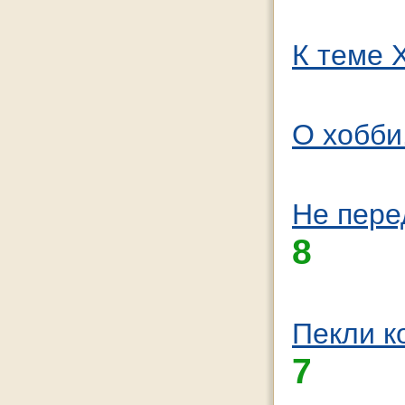
К теме 
О хобби
Не пере
8
Пекли к
7