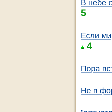
В небе о
5
Если ми
4
Пора вс
Не в фо