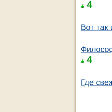
4
Вот так 
Философ
4
Где све