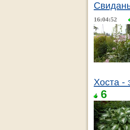
Свидань
16:04:52
Хоста - 
6