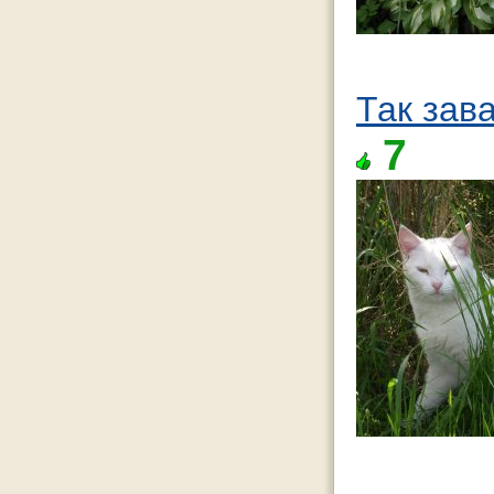
Так зав
7