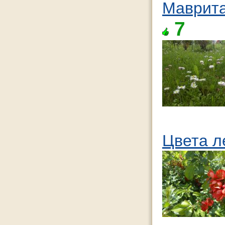
Маврита
7
Цвета л