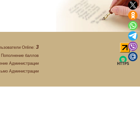
3
льзователи Online:
Пополнение баллов
ние Администрации
сьмо Администрации