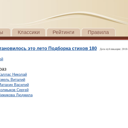
ы
Классики
Рейтинги
Правила
тановилось это лето Подборка стихов 180
Дата публикации: 2018
ей
раз
Саллас Николай
Хмель Виталий
Матахин Василий
Колмыков Сергей
Чижикова Людмила