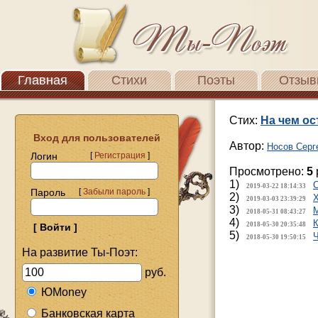
Главная
Стихи
Поэты
Отзыв
Стих:
На чем ос
Вход для пользователей
Автор:
Носов Серг
Логин
[
Регистрация
]
Просмотрено:
5
1)
2019-03-22 18:14:33
Пароль
[
Забыли пароль
]
2)
2019-03-03 23:39:29
3)
2018-05-31 08:43:27
4)
2018-05-30 20:35:48
5)
2018-05-30 19:50:15
На развитие Ты-Поэт:
руб.
ЮMoney
Банковская карта