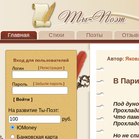
Главная
Стихи
Поэты
Отзыв
Автор:
Яков
Вход для пользователей
Логин
[
Регистрация
]
В Пар
Пароль
[
Забыли пароль
]
Под дуно
Прохлада
На развитие Ты-Поэт:
Что памя
руб.
Прохладо
ЮMoney
Но не с
Банковская карта