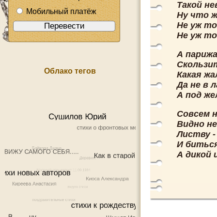
Такой не
Мобильный платёж
Ну что 
Не уж т
Не уж т
А парижа
Скользи
Облако тегов
Какая жа
Да не в 
А под ж
Совсем н
Видно н
Листву -
И битьс
А дикой 