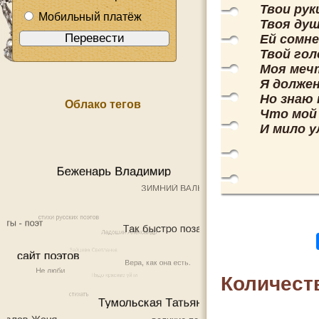
Твои рук
Мобильный платёж
Твоя душ
Ей сомне
Твой гол
Моя мечт
Я должен
Но знаю 
Облако тегов
Что мой
И мило у
Количест