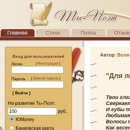
Главная
Стихи
Поэты
Отзыв
Автор:
Воля
Вход для пользователей
Логин
[
Регистрация
]
"Для 
Пароль
[
Забыли пароль
]
Твои гла
Сверкает
На развитие Ты-Поэт:
И губы т
руб.
Любимая 
ЮMoney
Волосы т
Как весе
Банковская карта