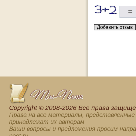
Сopyright © 2008-2026 Все права защищен
Права на все материалы, представленные 
принадлежат их авторам
Ваши вопросы и предложения просим напра
poet.ru