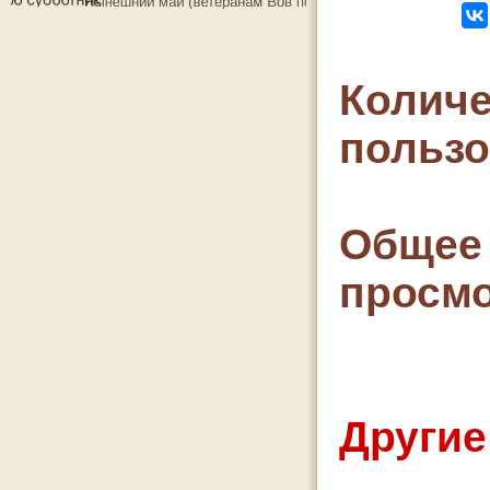
Количе
польз
Общее 
просмо
Другие