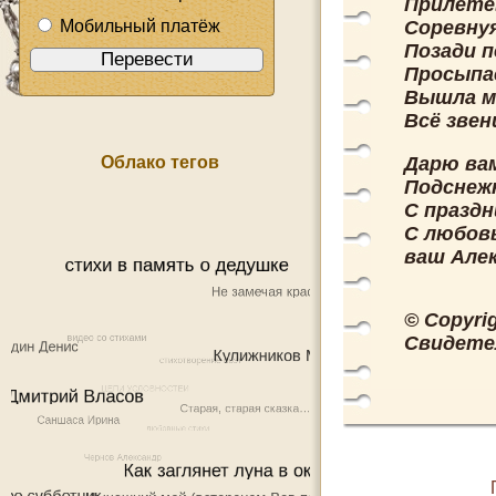
Прилете
Мобильный платёж
Соревнуя
Позади п
Просыпае
Вышла м
Всё звен
Облако тегов
Дарю ва
Подснеж
С праздн
С любов
ваш Але
© Copyri
Свидете