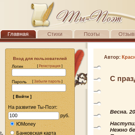
Главная
Стихи
Поэты
Отзыв
Автор:
Крас
Вход для пользователей
Логин
[
Регистрация
]
С пра
Пароль
[
Забыли пароль
]
На развитие Ты-Поэт:
Весна. 2
руб.
Наступил
ЮMoney
Нежно б
Банковская карта