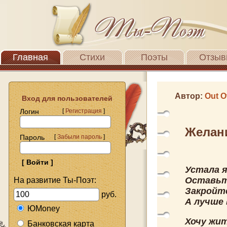
Главная
Стихи
Поэты
Отзыв
Автор:
Out O
Вход для пользователей
Логин
[
Регистрация
]
Желан
Пароль
[
Забыли пароль
]
Устала я
Оставьт
На развитие Ты-Поэт:
Закройте
руб.
А лучше 
ЮMoney
Хочу жи
Банковская карта