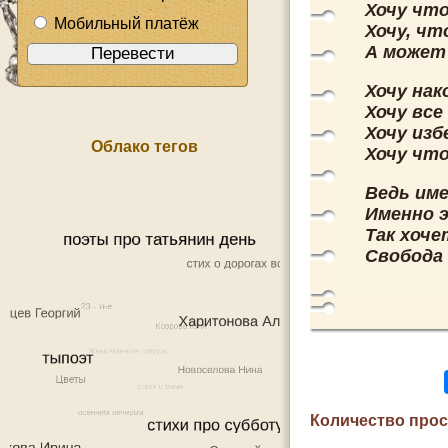
Хочу что
Мобильный платёж
Хочу, чт
А может 
Хочу нак
Хочу все
Хочу изб
Облако тегов
Хочу что
Ведь им
Именно 
Так хоче
Свобода 
Количество про