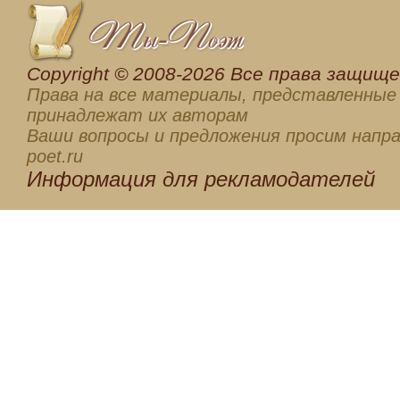
Сopyright © 2008-2026 Все права защищен
Права на все материалы, представленные 
принадлежат их авторам
Ваши вопросы и предложения просим напра
poet.ru
Информация для
рекламодателей