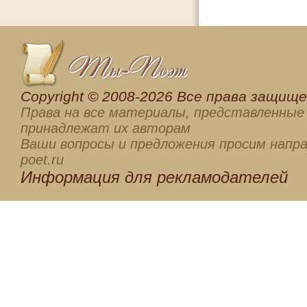
Сopyright © 2008-2026 Все права защищен
Права на все материалы, представленные 
принадлежат их авторам
Ваши вопросы и предложения просим напра
poet.ru
Информация для
рекламодателей