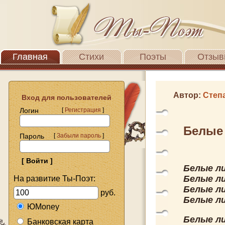
Главная
Стихи
Поэты
Отзыв
Автор:
Степ
Вход для пользователей
Логин
[
Регистрация
]
Белые
Пароль
[
Забыли пароль
]
Белые ли
Белые ли
На развитие Ты-Поэт:
Белые ли
руб.
Белые ли
ЮMoney
Белые л
Банковская карта