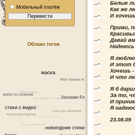
Белые л
Мобильный платёж
Как же 
И хочешь
Прими, 
Красивых
Давай вм
Облако тегов
Надеюсь 
Я люблю 
И этот 
Хочешь -
И что лю
Я б дари
За то, ч
И прини
Я надею
23.08.09