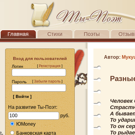
Главная
Стихи
Поэты
Отзыв
Автор:
Муку
Вход для пользователей
Логин
[
Регистрация
]
Разны
Пароль
[
Забыли пароль
]
Человек 
Страстн
На развитие Ты-Поэт:
А бывае
руб.
То удари
ЮMoney
То он се
То рыдае
Банковская карта