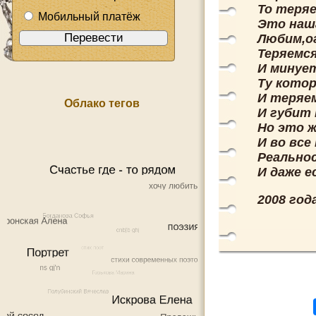
То теря
Мобильный платёж
Это наша
Любим,о
Теряемся
И минует
Ту котор
И теряе
Облако тегов
И губит 
Но это ж
И во все
Реальнос
И даже е
2008 года