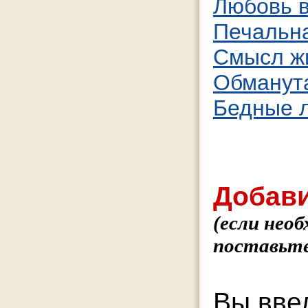
Любовь в
Печальн
Смысл ж
Обманута
Бедные 
Добави
(если нео
поставьте
Вы вве