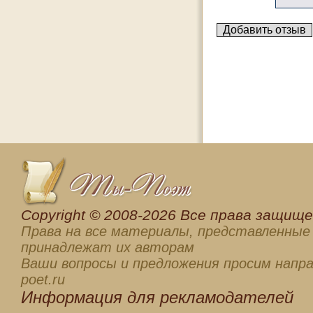
Сopyright © 2008-2026 Все права защищен
Права на все материалы, представленные 
принадлежат их авторам
Ваши вопросы и предложения просим напра
poet.ru
Информация для
рекламодателей