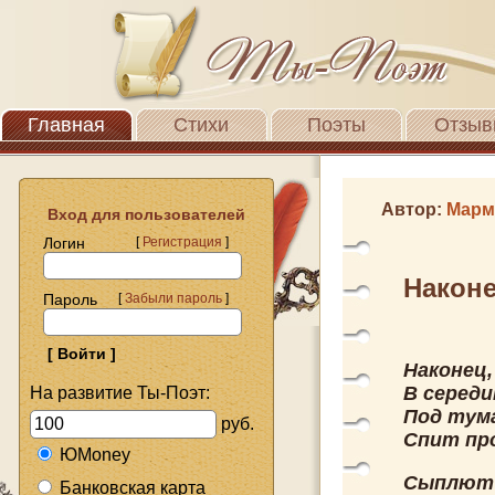
Главная
Стихи
Поэты
Отзыв
Автор:
Марм
Вход для пользователей
Логин
[
Регистрация
]
Наконе
Пароль
[
Забыли пароль
]
Наконец,
В середи
На развитие Ты-Поэт:
Под тум
руб.
Спит пр
ЮMoney
Сыплют 
Банковская карта