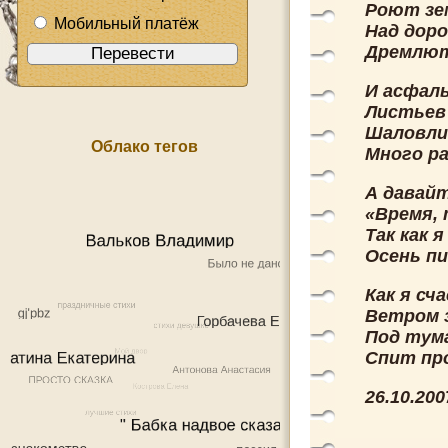
Роют зем
Мобильный платёж
Над доро
Дремлют 
И асфал
Листьев
Шаловли
Облако тегов
Много ра
А давайт
«Время,
Так как 
Осень п
Как я сч
Ветром з
Под тум
Спит пр
26.10.200