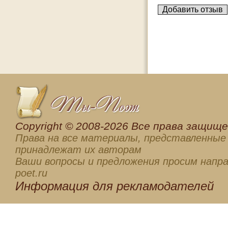
Сopyright © 2008-2026 Все права защищен
Права на все материалы, представленные 
принадлежат их авторам
Ваши вопросы и предложения просим напра
poet.ru
Информация для
рекламодателей