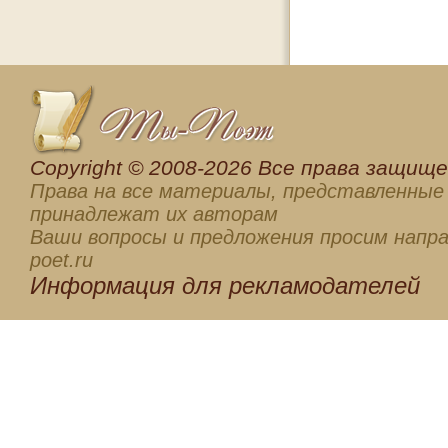
Сopyright © 2008-2026 Все права защищен
Права на все материалы, представленные 
принадлежат их авторам
Ваши вопросы и предложения просим напра
poet.ru
Информация для
рекламодателей