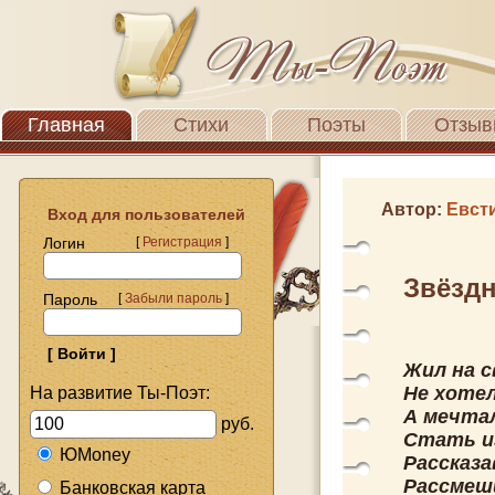
Главная
Стихи
Поэты
Отзыв
Автор:
Евст
Вход для пользователей
Логин
[
Регистрация
]
Звёзд
Пароль
[
Забыли пароль
]
Жил на с
Не хотел
На развитие Ты-Поэт:
А мечтал
руб.
Стать и
ЮMoney
Рассказа
Рассмеши
Банковская карта