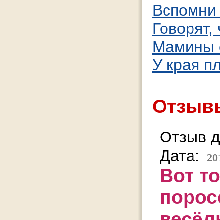
Вспомни
Говорят, 
Мамины 
У края п
Отзывы
Отзыв д
Дата:
20
Вот т
поросё
весёл