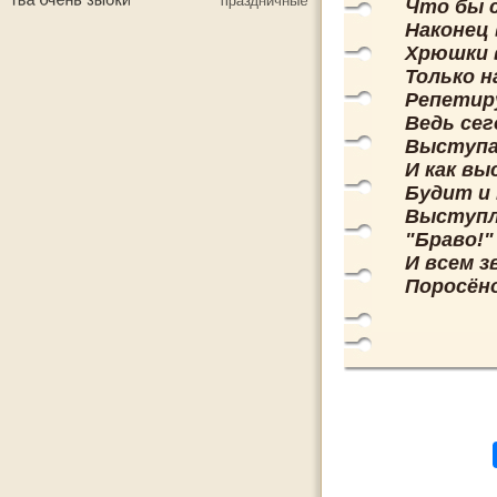
Что бы 
Наконец 
Хрюшки в
Только н
Репетиру
Ведь сег
Выступае
И как вы
Будит и 
Выступл
"Браво!"
И всем з
Поросёно