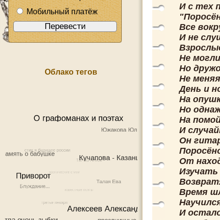
И с тех 
Мобильный платёж
"Поросён
Все вокр
И не слу
Взрослые
Не могли
Но дружо
Облако тегов
Не меняя
День и н
На опушк
Но одна
На помой
И случай
Он гита
Поросён
От наход
Изучать 
Возвратя
Время шл
Научилс
И остало