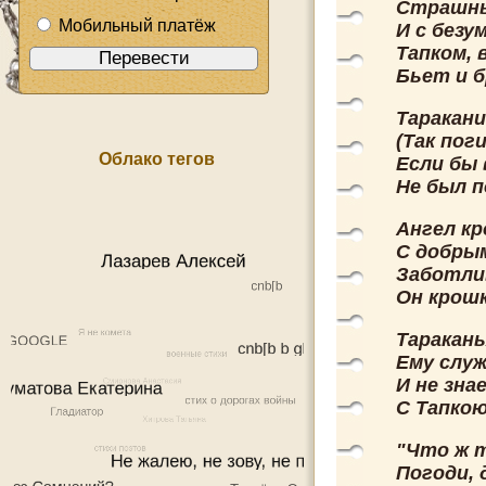
Страшны
Мобильный платёж
И с безу
Тапком, 
Бьет и 
Таракани
(Так пог
Облако тегов
Если бы
Не был п
Ангел кр
С добрым
Заботли
Он крошк
Таракан
Ему служ
И не зна
С Тапкою
"Что ж 
Погоди, 