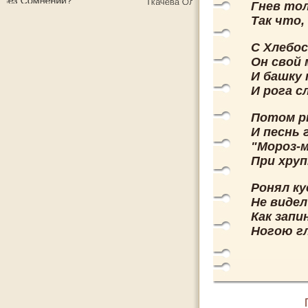
Гнев то
Так что,
С Хлебос
Он свой
И башку 
И рога с
Потом р
И песнь 
"Мороз-м
При хруп
Ронял ку
Не видел
Как зап
Ногою гл