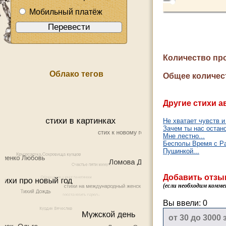
Мобильный платёж
Количество пр
Облако тегов
Общее количес
Другие стихи а
Не хватает чувств и 
Зачем ты нас остан
Мне лестно...
Бесполы Время с Р
Пушинкой...
Добавить отзы
(если необходим комме
Вы ввели:
0