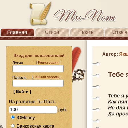
Главная
Стихи
Поэты
Отзыв
Автор:
Якш
Вход для пользователей
Логин
[
Регистрация
]
Тебе я
Пароль
[
Забыли пароль
]
Тебе я 
Как пя
На развитие Ты-Поэт:
Не для 
руб.
Да про
ЮMoney
Банковская карта