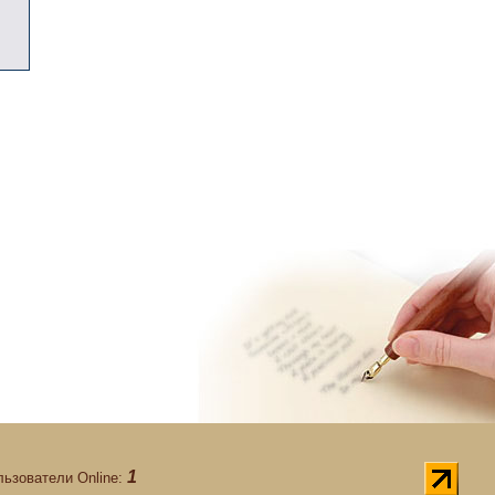
1
льзователи Online: