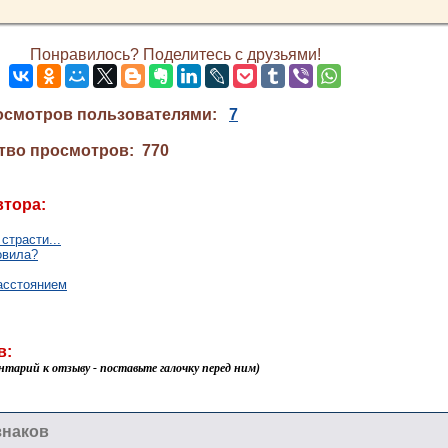
Понравилось? Поделитесь с друзьями!
осмотров пользователями:
7
тво просмотров: 770
втора:
страсти...
овила?
асстоянием
в:
нтарий к отзыву - поставьте галочку перед ним)