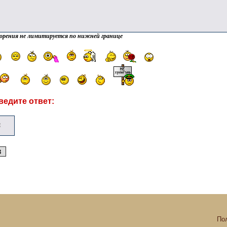
орения не лимитируется по нижней границе
ведите ответ:
По