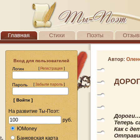
Главная
Стихи
Поэты
Отзыв
Автор:
Олен
Вход для пользователей
Логин
[
Регистрация
]
ДОРО
Пароль
[
Забыли пароль
]
На развитие Ты-Поэт:
Дороги…
руб.
Теперь с
ЮMoney
Как с де
Отправи
Банковская карта