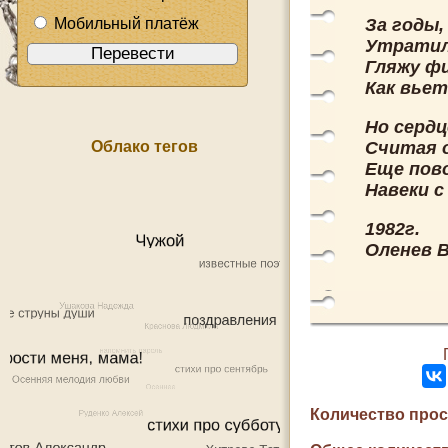
Мобильный платёж
За годы,
Утратил
Гляжу фи
Как вьет
Но сердц
Облако тегов
Считая 
Еще пово
Навеки с
1982г.
Оленев В
Количество про