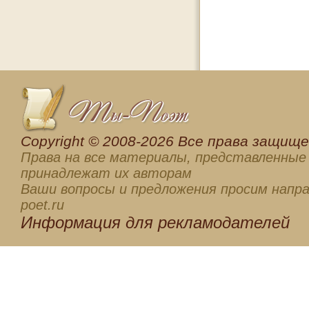
Сopyright © 2008-2026 Все права защищен
Права на все материалы, представленные 
принадлежат их авторам
Ваши вопросы и предложения просим напра
poet.ru
Информация для
рекламодателей