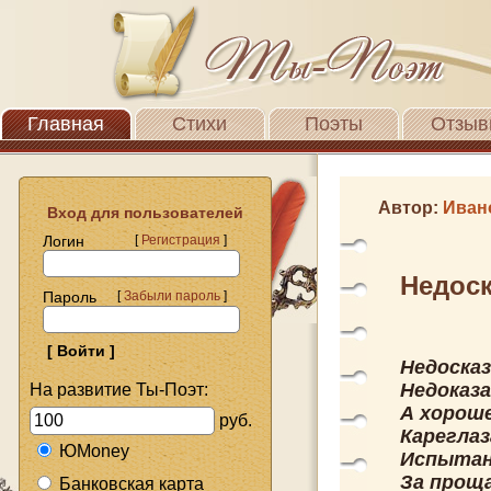
Главная
Стихи
Поэты
Отзыв
Автор:
Иван
Вход для пользователей
Логин
[
Регистрация
]
Недоск
Пароль
[
Забыли пароль
]
Недосказ
Недоказа
На развитие Ты-Поэт:
А хороше
руб.
Кареглаз
ЮMoney
Испытан
За прощ
Банковская карта