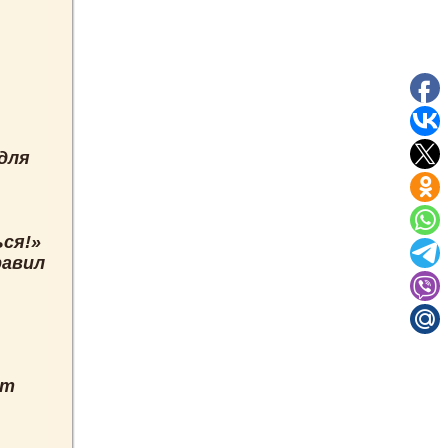
 для
ься!»
равил
ет