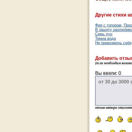
Другие стихи а
Фея с топором, Про
В защиту разлюбив
Семь лун
Темна вода
Не превозмочь себя
Добавить отзы
(если необходим комме
Вы ввели:
0
отзыв автора стихотв