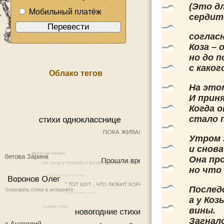
(Это д
Мобильный платёж
сердит
соглас
Коза – 
но до п
с каког
Облако тегов
На это
И прин
Когда о
стало 
Утром 
и снова
Она пр
но что 
Послед
а у Ко
вины.
Загнал