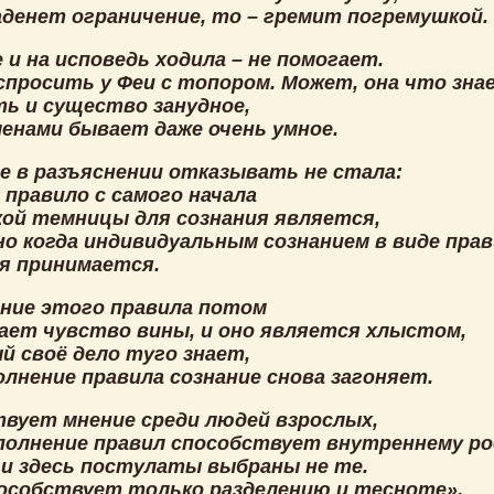
аденет ограничение, то – гремит погремушкой.
 и на исповедь ходила – не помогает.
 спросить у Феи с топором. Может, она что зна
ть и существо занудное,
менами бывает даже очень умное.
зе в разъяснении отказывать не стала:
 правило с самого начала
ой темницы для сознания является,
но когда индивидуальным сознанием в виде пра
бя принимается.
ние этого правила потом
ает чувство вины, и оно является хлыстом,
й своё дело туго знает,
олнение правила сознание снова загоняет.
вует мнение среди людей взрослых,
полнение правил способствует внутреннему ро
 и здесь постулаты выбраны не те.
особствует только разделению и тесноте».