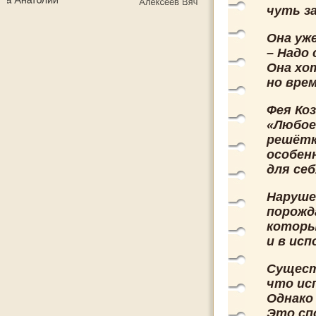
чуть з
Она уже
– Надо
Она хо
но вре
Фея Ко
«Любое
решётк
особен
для се
Наруше
порожд
которы
и в исп
Сущест
что ис
Однако
Это сп