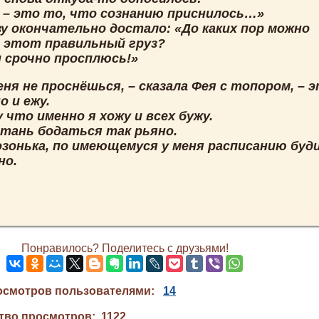
 – это то, что сознанию приснилось…»
зу окончательно достало: «До каких пор можно
 этот правильный груз?
и срочно просплюсь!»
еня не проснёшься, – сказала Фея с топором, – 
 и ежу.
что именно я хожу и всех бужу.
стань бодаться так рьяно.
Козонька, по имеющемуся у меня расписанию буд
но.
Понравилось? Поделитесь с друзьями!
осмотров пользователями:
14
тво просмотров: 1122