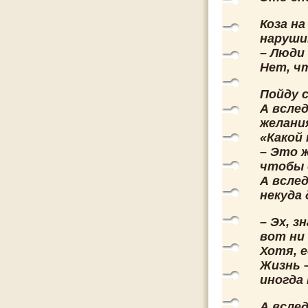
Коза н
наруши
– Люди 
Нет, ч
Пойду 
А вслед
желани
«Какой 
– Это 
чтобы 
А всле
некуда
– Эх, з
вот ни 
Хотя, 
Жизнь 
иногда 
А всле