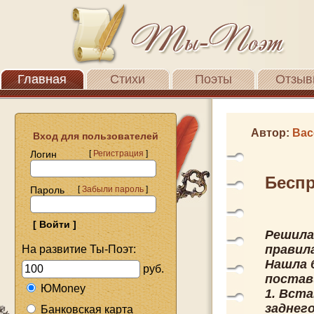
Главная
Стихи
Поэты
Отзыв
Автор:
Вас
Вход для пользователей
Логин
[
Регистрация
]
Беспр
Пароль
[
Забыли пароль
]
Решила
правил
На развитие Ты-Поэт:
Нашла б
руб.
постав
ЮMoney
1. Вста
заднег
Банковская карта