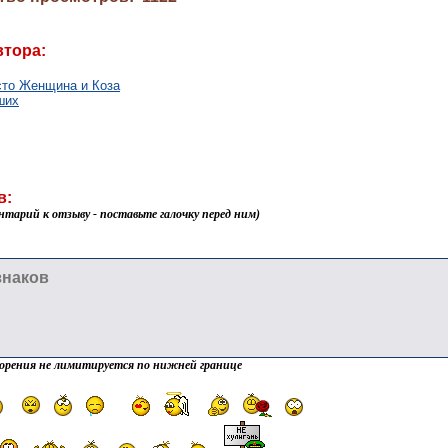
втора:
сто Женщина и Коза
ших
в:
нтарий к отзыву - поставьте галочку перед ним)
орения не лимитируется по нижней границе