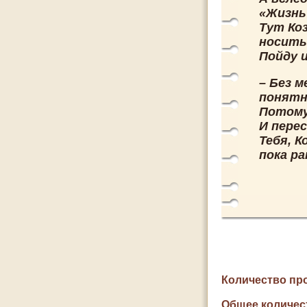
«Жизнь
Тут Ко
носить
Пойду 
– Без м
понятно
Потому 
И пере
Тебя, 
пока ра
Количество пр
Общее количес