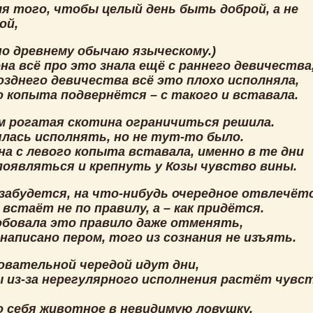
ля того, чтобы целый день быть доброй, а не
ой,
но древнему обычаю языческому.)
она всё про это знала ещё с раннего девичества
озднего девичества всё это плохо исполняла,
о копыта подвернётся – с такого и вставала.
м рогатая скотина ограничиться решила.
ялась исполнять, но не тут-то было.
на с левого копыта вставала, именно в те дни
появляться и крепнуть у Козы чувство вины.
забудется, на что-нибудь очередное отвлечётс
 встаёт не по правилу, а – как придётся.
обовала это правило даже отменять,
написано пером, того из сознания не изъять.
овательной чередой идут дни,
зы из-за нерегулярного исполнения растёт чувс
о себя животное в невидимую ловушку,