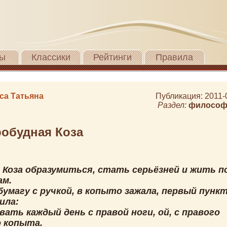
ы
Классики
Рейтинги
Правила
са Татьяна
Публикация: 2011-
Раздел:
философ
обудная Коза
 Коза образумиться, стать серьёзней и жить п
ам.
умагу с ручкой, в копыто зажала, первый пунк
ила:
вать каждый день с правой ноги, ой, с правого
о копыта.