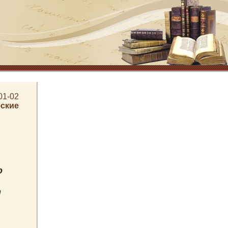
01-02
ские
о
т